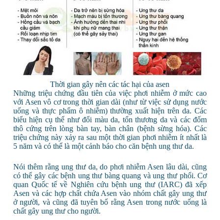
Thời gian gây nên các tác hại của asen
Những triệu chứng đầu tiên của việc phơi nhiễm ở mức cao
với Asen vô cơ trong thời gian dài (như từ việc sử dụng nước
uống và thực phẩm ô nhiễm) thường xuất hiện trên da. Các
biểu hiện cụ thể như đổi màu da, tổn thương da và các đốm
thô cứng trên lòng bàn tay, bàn chân (bệnh sừng hóa). Các
triệu chứng này xảy ra sau một thời gian phơi nhiễm ít nhất là
5 năm và có thể là một cảnh báo cho căn bệnh ung thư da.
Nói thêm rằng ung thư da, do phơi nhiễm Asen lâu dài, cũng
có thể gây các bệnh ung thư bàng quang và ung thư phổi. Cơ
quan Quốc tế về Nghiên cứu bệnh ung thư (IARC) đã xếp
Asen và các hợp chất chứa Asen vào nhóm chất gây ung thư
ở người, và cũng đã tuyên bố rằng Asen trong nước uống là
chất gây ung thư cho người.