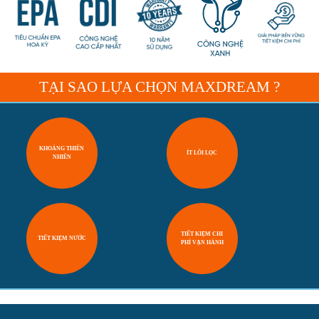
TẠI SAO LỰA CHỌN MAXDREAM ?
KHOÁNG THIÊN
ÍT LÕI LỌC
NHIÊN
TIẾT KIỆM CHI
TIẾT KIỆM NƯỚC
PHÍ VẬN HÀNH