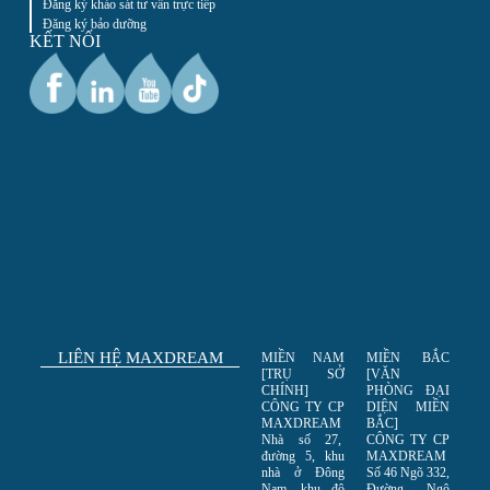
Đăng ký khảo sát tư vấn trực tiếp
Đăng ký bảo dưỡng
KẾT NỐI
LIÊN HỆ MAXDREAM
MIỀN NAM
MIỀN BẮC
[TRỤ SỞ
[VĂN
CHÍNH]
PHÒNG ĐẠI
CÔNG TY CP
DIỆN MIỀN
MAXDREAM
BẮC]
Nhà số 27,
CÔNG TY CP
đường 5, khu
MAXDREAM
nhà ở Đông
Số 46 Ngõ 332,
Nam, khu đô
Đường Ngô