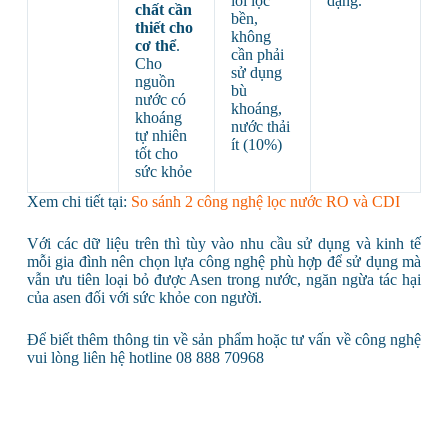
lõi lọc
dạng.
chất cần
bền,
thiết cho
không
cơ thể
.
cần phải
Cho
sử dụng
nguồn
bù
nước có
khoáng,
khoáng
nước thải
tự nhiên
ít (10%)
tốt cho
sức khỏe
Xem chi tiết tại:
So sánh 2 công nghệ lọc nước RO và CDI
Với các dữ liệu trên thì tùy vào nhu cầu sử dụng và kinh tế
mỗi gia đình nên chọn lựa công nghệ phù hợp để sử dụng mà
vẫn ưu tiên loại bỏ được Asen trong nước, ngăn ngừa tác hại
của asen đối với sức khỏe con người.
Để biết thêm thông tin về sản phẩm hoặc tư vấn về công nghệ
vui lòng liên hệ hotline 08 888 70968