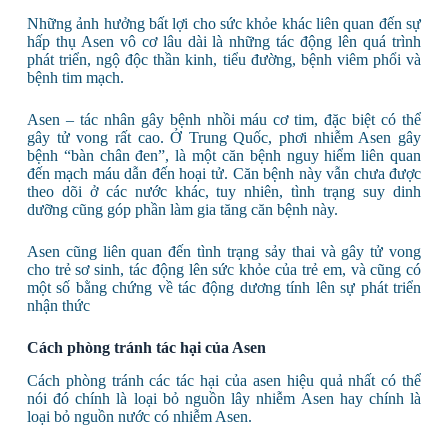
Những ảnh hưởng bất lợi cho sức khỏe khác liên quan đến sự
hấp thụ Asen vô cơ lâu dài là những tác động lên quá trình
phát triển, ngộ độc thần kinh, tiểu đường, bệnh viêm phổi và
bệnh tim mạch.
Asen – tác nhân gây bệnh nhồi máu cơ tim, đặc biệt có thể
gây tử vong rất cao. Ở Trung Quốc, phơi nhiễm Asen gây
bệnh “bàn chân đen”, là một căn bệnh nguy hiểm liên quan
đến mạch máu dẫn đến hoại tử. Căn bệnh này vẫn chưa được
theo dõi ở các nước khác, tuy nhiên, tình trạng suy dinh
dưỡng cũng góp phần làm gia tăng căn bệnh này.
Asen cũng liên quan đến tình trạng sảy thai và gây tử vong
cho trẻ sơ sinh, tác động lên sức khỏe của trẻ em, và cũng có
một số bằng chứng về tác động dương tính lên sự phát triển
nhận thức
Cách phòng tránh tác hại của Asen
Cách phòng tránh các tác hại của asen hiệu quả nhất có thể
nói đó chính là loại bỏ nguồn lây nhiễm Asen hay chính là
loại bỏ nguồn nước có nhiễm Asen.