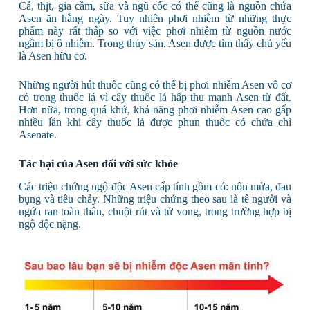
Cá, thịt, gia cầm, sữa và ngũ cốc có thể cũng là nguồn chứa
Asen ăn hằng ngày. Tuy nhiên phơi nhiễm từ những thực
phẩm này rất thấp so với việc phơi nhiễm từ nguồn nước
ngầm bị ô nhiễm. Trong thủy sản, Asen được tìm thấy chủ yếu
là Asen hữu cơ.
Những người hút thuốc cũng có thể bị phơi nhiễm Asen vô cơ
có trong thuốc lá vì cây thuốc lá hấp thu mạnh Asen từ đất.
Hơn nữa, trong quá khứ, khả năng phơi nhiễm Asen cao gấp
nhiều lần khi cây thuốc lá được phun thuốc có chứa chì
Asenate.
Tác hại của Asen đối với sức khỏe
Các triệu chứng ngộ độc Asen cấp tính gồm có: nôn mửa, đau
bụng và tiêu chảy. Những triệu chứng theo sau là tê người và
ngứa ran toàn thân, chuột rút và tử vong, trong trường hợp bị
ngộ độc nặng.