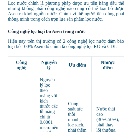
Lọc nước chính là phương pháp được ưu tiên hàng đầu thế
nhưng không phải công nghệ nào cũng có thể loại bỏ được
Asen ra khỏi nguồn nước. Chính vì thế người tiêu dùng phải
thông minh trong cách trọn lựa sản phẩm lọc nước.
Công nghệ lọc loại bỏ Asen trong nước
Hiện nay trên thị trường có 2 công nghệ lọc nước đảm bảo
loại bỏ 100% Asen đó chính là công nghệ lọc RO và CDI:
Công
Nguyên
Nhược
Ưu điểm
nghệ
lý
điểm
Nguyên
lý lọc
theo
màng với
kích
Công
thước các
suất tức
Nước thải
lỗ màng
thời
cao
chỉ từ
nhanh,
(30%-50%),
0,0001
lọc sạch,
phải thay
micro nên
phải thêm
lõi thường