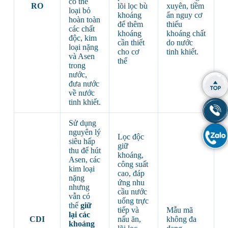
có thể
RO
lõi lọc bù
xuyên, tiềm
loại bỏ
khoáng
ẩn nguy cơ
hoàn toàn
để thêm
thiếu
các chất
khoáng
khoáng chất
độc, kim
cần thiết
do nước
loại nặng
cho cơ
tinh khiết.
và Asen
thể
trong
nước,
đưa nước
về nước
tinh khiết.
Sử dụng
nguyên lý
Lọc độc
siêu hấp
giữ
thu để hút
khoáng,
Asen, các
công suất
kim loại
cao, đáp
nặng
ứng nhu
nhưng
cầu nước
vẫn có
uống trực
thể
giữ
tiếp và
Mẫu mã
lại các
CDI
nấu ăn,
không đa
khoáng