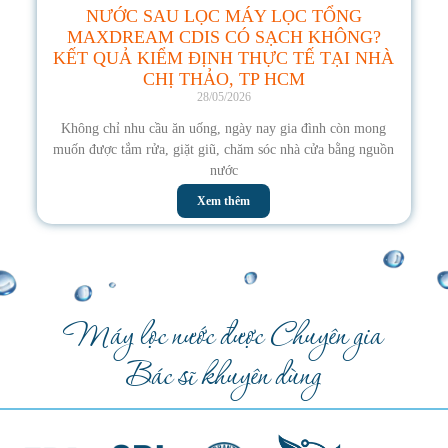
NƯỚC SAU LỌC MÁY LỌC TỔNG
MAXDREAM CDIS CÓ SẠCH KHÔNG?
KẾT QUẢ KIỂM ĐỊNH THỰC TẾ TẠI NHÀ
CHỊ THẢO, TP HCM
28/05/2026
Không chỉ nhu cầu ăn uống, ngày nay gia đình còn mong
muốn được tắm rửa, giặt giũ, chăm sóc nhà cửa bằng nguồn
nước
Xem thêm
Máy lọc nước được Chuyên gia
Bác sĩ khuyên dùng