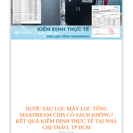
NƯỚC SAU LỌC MÁY LỌC TỔNG
MAXDREAM CDIS CÓ SẠCH KHÔNG?
KẾT QUẢ KIỂM ĐỊNH THỰC TẾ TẠI NHÀ
CHỊ THẢO, TP HCM
28/05/2026