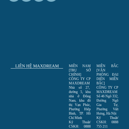
LIÊN HỆ MAXDREAM
MIỀN NAM
MIỀN BẮC
[TRỤ SỞ
[VĂN
CHÍNH]
PHÒNG ĐẠI
CÔNG TY CP
DIỆN MIỀN
MAXDREAM
BẮC]
Nhà số 27,
CÔNG TY CP
đường 5, khu
MAXDREAM
nhà ở Đông
Số 46 Ngõ 332,
Nam, khu đô
Đường Ngô
thị Vạn Phúc,
Gia Tự,
Phường Hiệp
Phường Việt
Bình, TP. Hồ
Hưng, Hà Nội
Chí Minh
Kỹ Thuật/
Kỹ Thuật/
CSKH: 0888
CSKH: 0888
755 211