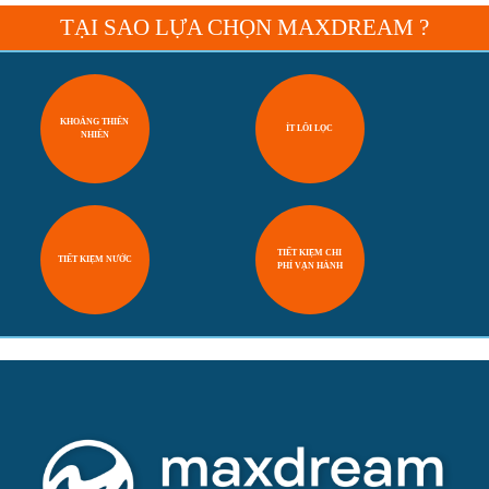
TẠI SAO LỰA CHỌN MAXDREAM ?
KHOÁNG THIÊN
ÍT LÕI LỌC
NHIÊN
TIẾT KIỆM CHI
TIẾT KIỆM NƯỚC
PHÍ VẬN HÀNH