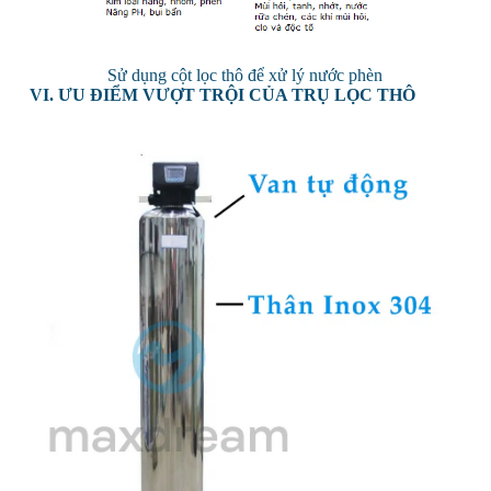
Sử dụng cột lọc thô để xử lý nước phèn
VI. ƯU ĐIỂM VƯỢT TRỘI CỦA TRỤ LỌC THÔ