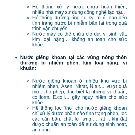
Hệ thống xử lý nước chưa hoàn thiện,
nhiều nhà máy sử dụng công nghệ lạc hậu.
Hệ thống đường ống cũ kỹ, rò rỉ, dẫn đến
tình trạng nước bị nhiễm bẩn lại trong quá
trình vận chuyển.
Nước máy có thể chứa clo dư, vi sinh vật,
kim loại nặng… không an toàn cho sức
khỏe.
Nước giếng khoan tại các vùng nông thôn
thường bị nhiễm phèn, kim loại nặng, vi
khuẩn:
Nước giếng khoan ở nhiều khu vực bị
nhiễm phèn, Asen, Nitrat, Nitrit… vượt quá
mức cho phép; đặc biệt là những vi khuẩn,
coliform, E.coli… gây nguy hiểm cho sức
khỏe.
Hệ thống lọc “thô” cho nước giếng khoan
chỉ xử lý được phần nào tình trạng phèn, lọc
các cặn bẩn, chất lơ lửng,… rất ít khi đạt
được chuẩn an toàn để sử dụng sinh hoạt,
ăn uống.