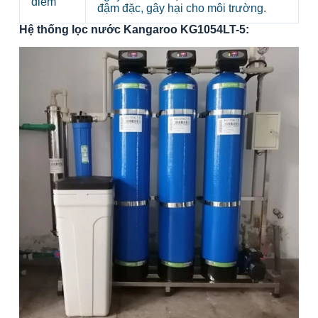
điểm
đậm đặc, gây hại cho môi trường.
Hệ thống lọc nước Kangaroo KG1054LT-5: