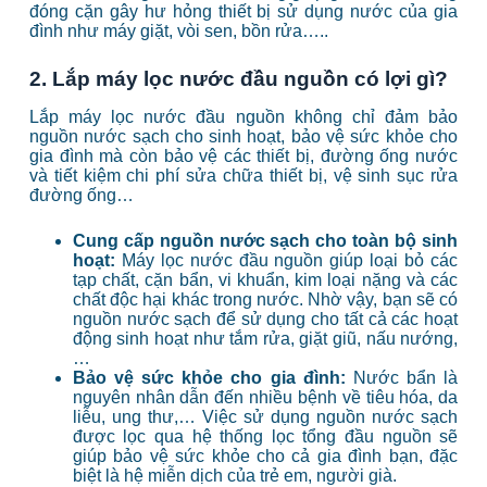
đóng cặn gây hư hỏng thiết bị sử dụng nước của gia
đình như máy giặt, vòi sen, bồn rửa…..
2. Lắp máy lọc nước đầu nguồn có lợi gì?
Lắp máy lọc nước đầu nguồn không chỉ đảm bảo
nguồn nước sạch cho sinh hoạt, bảo vệ sức khỏe cho
gia đình mà còn bảo vệ các thiết bị, đường ống nước
và tiết kiệm chi phí sửa chữa thiết bị, vệ sinh sục rửa
đường ống…
Cung cấp nguồn nước sạch cho toàn bộ sinh
hoạt:
Máy lọc nước đầu nguồn giúp loại bỏ các
tạp chất, cặn bẩn, vi khuẩn, kim loại nặng và các
chất độc hại khác trong nước. Nhờ vậy, bạn sẽ có
nguồn nước sạch để sử dụng cho tất cả các hoạt
động sinh hoạt như tắm rửa, giặt giũ, nấu nướng,
…
Bảo vệ sức khỏe cho gia đình:
Nước bẩn là
nguyên nhân dẫn đến nhiều bệnh về tiêu hóa, da
liễu, ung thư,… Việc sử dụng nguồn nước sạch
được lọc qua hệ thống lọc tổng đầu nguồn sẽ
giúp bảo vệ sức khỏe cho cả gia đình bạn, đặc
biệt là hệ miễn dịch của trẻ em, người già.