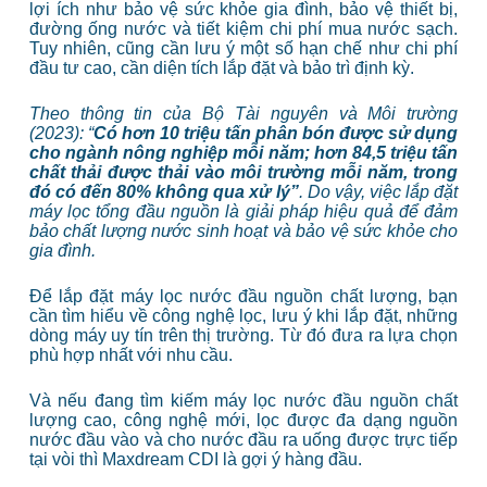
lợi ích như bảo vệ sức khỏe gia đình, bảo vệ thiết bị,
đường ống nước và tiết kiệm chi phí mua nước sạch.
Tuy nhiên, cũng cần lưu ý một số hạn chế như chi phí
đầu tư cao, cần diện tích lắp đặt và bảo trì định kỳ.
Theo thông tin của Bộ Tài nguyên và Môi trường
(2023):
“
Có hơn 10 triệu tấn phân bón được sử dụng
cho ngành nông nghiệp mỗi năm; hơn 84,5 triệu tấn
chất thải được thải vào môi trường mỗi năm, trong
đó có đến 80% không qua xử lý
”
. Do vậy, việc lắp đặt
máy lọc tổng đầu nguồn là giải pháp hiệu quả để đảm
bảo chất lượng nước sinh hoạt và bảo vệ sức khỏe cho
gia đình.
Để lắp đặt máy lọc nước đầu nguồn chất lượng, bạn
cần tìm hiểu về công nghệ lọc, lưu ý khi lắp đặt, những
dòng máy uy tín trên thị trường. Từ đó đưa ra lựa chọn
phù hợp nhất với nhu cầu.
Và nếu đang tìm kiếm máy lọc nước đầu nguồn chất
lượng cao, công nghệ mới, lọc được đa dạng nguồn
nước đầu vào và cho nước đầu ra uống được trực tiếp
tại vòi thì Maxdream CDI là gợi ý hàng đầu.