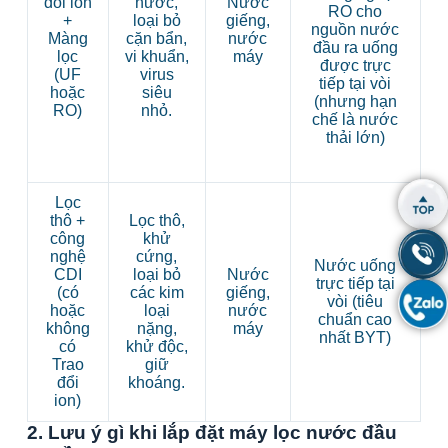
đổi ion
nước,
Nước
RO cho
+
loại bỏ
giếng,
nguồn nước
Màng
cặn bẩn,
nước
đầu ra uống
lọc
vi khuẩn,
máy
được trực
(UF
virus
tiếp tại vòi
hoặc
siêu
(nhưng hạn
RO)
nhỏ.
chế là nước
thải lớn)
Lọc
thô +
Lọc thô,
công
khử
nghệ
cứng,
Nước uống
CDI
loại bỏ
Nước
trực tiếp tại
(có
các kim
giếng,
vòi (tiêu
hoặc
loại
nước
chuẩn cao
không
nặng,
máy
nhất BYT)
có
khử độc,
Trao
giữ
đổi
khoáng.
ion)
2. Lưu ý gì khi lắp đặt máy lọc nước đầu