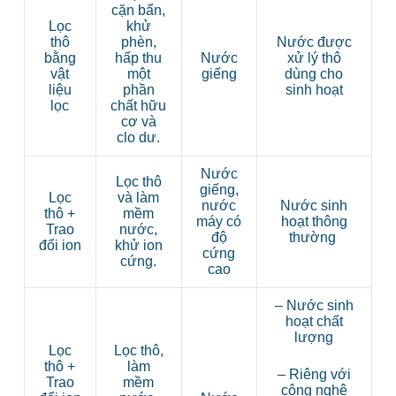
cặn bẩn,
Lọc
khử
thô
phèn,
Nước được
bằng
hấp thu
Nước
xử lý thô
vật
một
giếng
dùng cho
liệu
phần
sinh hoạt
lọc
chất hữu
cơ và
clo dư.
Nước
Lọc thô
giếng,
Lọc
và làm
nước
Nước sinh
thô +
mềm
máy có
hoạt thông
Trao
nước,
độ
thường
đổi ion
khử ion
cứng
cứng.
cao
– Nước sinh
hoạt chất
lượng
Lọc
Lọc thô,
thô +
làm
– Riêng với
Trao
mềm
công nghệ