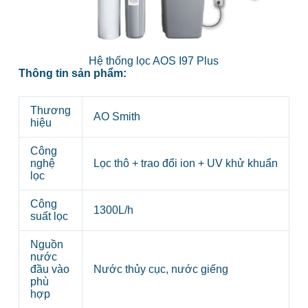
Hệ thống lọc AOS I97 Plus
Thông tin sản phẩm:
Thương
AO Smith
hiệu
Công
nghệ
Lọc thô + trao đổi ion + UV khử khuẩn
lọc
Công
1300L/h
suất lọc
Nguồn
nước
đầu vào
Nước thủy cục, nước giếng
phù
hợp