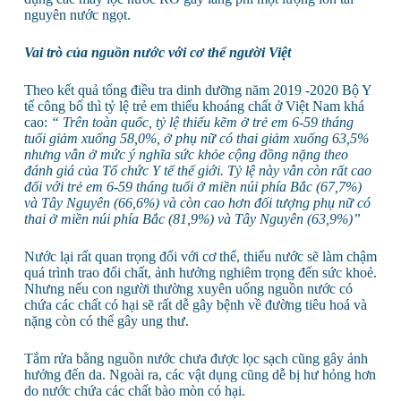
nguyên nước ngọt.
Vai trò của nguồn nước với cơ thể người Việt
Theo kết quả tổng điều tra dinh dưỡng năm 2019 -2020 Bộ Y
tế công bố thì tỷ lệ trẻ em thiếu khoáng chất ở Việt Nam khá
cao:
“
Trên toàn quốc, tỷ lệ thiếu kẽm ở trẻ em 6-59 tháng
tuổi giảm xuống 58,0%, ở phụ nữ có thai giảm xuống 63,5%
nhưng vẫn ở mức ý nghĩa sức khỏe cộng đồng nặng theo
đánh giá của Tổ chức Y tế thế giới. Tỷ lệ này vẫn còn rất cao
đối với trẻ em 6-59 tháng tuổi ở miền núi phía Bắc (67,7%)
và Tây Nguyên (66,6%) và còn cao hơn đối tượng phụ nữ có
thai ở miền núi phía Bắc (81,9%) và Tây Nguyên (63,9%)
”
Nước lại rất quan trọng đối với cơ thể, thiếu nước sẽ làm chậm
quá trình trao đổi chất, ảnh hưởng nghiêm trọng đến sức khoẻ.
Nhưng nếu con người thường xuyên uống nguồn nước có
chứa các chất có hại sẽ rất dễ gây bệnh về đường tiêu hoá và
nặng còn có thể gây ung thư.
Tắm rửa bằng nguồn nước chưa được lọc sạch cũng gây ảnh
hưởng đến da. Ngoài ra, các vật dụng cũng dễ bị hư hỏng hơn
do nước chứa các chất bào mòn có hại.