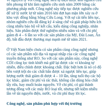
tiên phong từ khi làm nghiên cứu sinh năm 2009 bằng các
phương pháp mới. Công nghệ này tiếp tục được nghiên cứu
để xử lý nước lợ từ năm 2016 khi đợt hạn mặn lớn xảy ra ở
khu vực đồng bằng Sông Cửu Long. Với sự cải tiến liên tục,
nhóm nghiên cứu đã đăng ký 4 sáng chế và giải pháp hữu ích
cùng nhiều bảo hộ về kết cấu, kiểu dáng công nghiệp, nhãn
hiệu. Sản phẩm được thử nghiệm nhiều năm và với chi phí
giảm đi 4 – 6 lần so với các sản phẩm của Mỹ, Đài Loan, Ấn
độ, bắt đầu được thương mại mạnh mẽ từ năm 2021.
Ở Việt Nam hiện chưa có sản phẩm cùng công nghệ nhưng
có các sản phẩm nội địa và ngoại nhập của các công nghệ
truyền thống như RO. So với các sản phẩm này, công nghệ
CDI cũng lọc tinh khiết mà giữ lại được các vi khoáng tự
nhiên, điều chỉnh được khoáng chất. Đặc biệt hơn là nó có độ
bền vượt trội do các chất bẩn được xả ngược liên tục, giúp
lượng nước thải giảm đi được 4 – 10 lần, tăng tuổi thọ các bộ
lọc khác, giảm chi phí và rác thải, không cần dùng hóa chất
tẩy rửa, hay muối hoàn nguyên. Về chi phí, có giá thành
tương đồng với các máy RO loại tốt, nhưng tiết kiệm nhiều
lần về tài nguyên điện, nước, và chi phí thay lõi lọc.
Công nghệ, sản phẩm phù hợp với thị trường