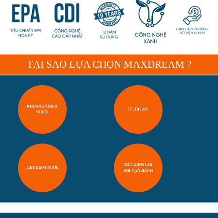
TẠI SAO LỰA CHỌN MAXDREAM ?
KHOÁNG THIÊN
ÍT LÕI LỌC
NHIÊN
TIẾT KIỆM CHI
TIẾT KIỆM NƯỚC
PHÍ VẬN HÀNH