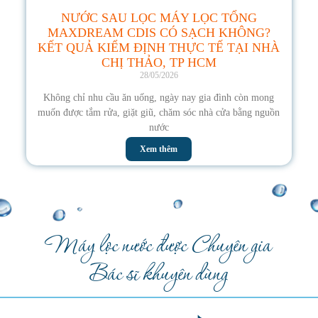
NƯỚC SAU LỌC MÁY LỌC TỔNG
MAXDREAM CDIS CÓ SẠCH KHÔNG?
KẾT QUẢ KIỂM ĐỊNH THỰC TẾ TẠI NHÀ
CHỊ THẢO, TP HCM
28/05/2026
Không chỉ nhu cầu ăn uống, ngày nay gia đình còn mong
muốn được tắm rửa, giặt giũ, chăm sóc nhà cửa bằng nguồn
nước
Xem thêm
Máy lọc nước được Chuyên gia
Bác sĩ khuyên dùng