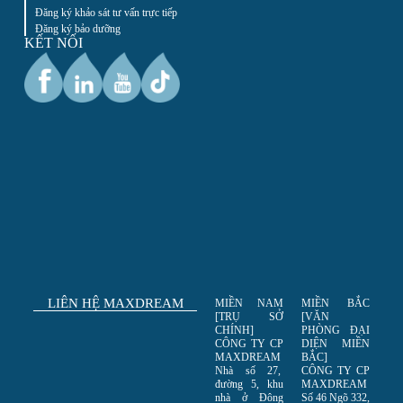
Đăng ký khảo sát tư vấn trực tiếp
Đăng ký bảo dưỡng
KẾT NỐI
LIÊN HỆ MAXDREAM
MIỀN NAM
MIỀN BẮC
[TRỤ SỞ
[VĂN
CHÍNH]
PHÒNG ĐẠI
CÔNG TY CP
DIỆN MIỀN
MAXDREAM
BẮC]
Nhà số 27,
CÔNG TY CP
đường 5, khu
MAXDREAM
nhà ở Đông
Số 46 Ngõ 332,