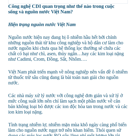
Công nghệ CDI quan trọng như thế nào trong cuộc
sống
và nguồn nước Việt Nam
?
Hiện trạng nguồn nước Việt Nam
Nguồn nước hiện nay đang bị ô nhiễm hầu hết bởi chính
những nguồn thải từ khu công nghiệp và hộ dân cư làm cho
nước nguồn khi chưa qua hệ thống lọc thường sẽ chứa các
chất có hại như chì, asen, thủy ngân…hay các kim loại nặng
như Cadimi, Crom, Đồng, Sắt, Nhôm….
Việt Nam phát triển mạnh về nông nghiệp nên vấn đề ô nhiễm
từ thuốc trừ sâu cũng đang là bài toán nan giải cho nguồn
nước.
Các nhà máy xử lý nước với công nghệ đơn giản và xử lý ở
mức công suất lớn nên chỉ làm sạch một phần nước về căn
bản không loại bỏ được các ion độc hòa tan trong nước và các
ion kim loại nặng.
Tình trạng nhiễm lợ, nhiễm mặn mùa khô ngày càng phổ biến
làm cho nguồn nước ngọt trở nên khan hiếm. Thói quen sử
dụng các máy lọc nước RO gây lãng phí một lượng lớn tài