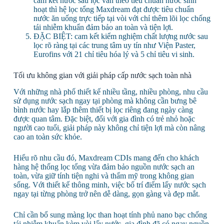
cam kết nước sau lọc vẫn theo tiêu chuẩn nước sinh
hoạt thì hệ lọc tổng Maxdream đạt được tiêu chuẩn
nước ăn uống trực tiếp tại vòi với chỉ thêm lõi lọc chống
tái nhiễm khuẩn đảm bảo an toàn và tiện lợi.
ĐẶC BIỆT: cam kết kiểm nghiệm chất lượng nước sau
lọc rõ ràng tại các trung tâm uy tín như Viện Paster,
Eurofins với 21 chỉ tiêu hóa lý và 5 chỉ tiêu vi sinh.
Tối ưu không gian với giải pháp cấp nước sạch toàn nhà
Với những nhà phố thiết kế nhiều tầng, nhiều phòng, nhu cầu
sử dụng nước sạch ngay tại phòng mà không cần bưng bê
bình nước hay lắp thêm thiết bị lọc riêng đang ngày càng
được quan tâm. Đặc biệt, đối với gia đình có trẻ nhỏ hoặc
người cao tuổi, giải pháp này không chỉ tiện lợi mà còn nâng
cao an toàn sức khỏe.
Hiểu rõ nhu cầu đó, Maxdream CDIs mang đến cho khách
hàng hệ thống lọc tổng vừa đảm bảo nguồn nước sạch an
toàn, vừa giữ tính tiện nghi và thẩm mỹ trong không gian
sống. Với thiết kế thông minh, việc bố trí điểm lấy nước sạch
ngay tại từng phòng trở nên dễ dàng, gọn gàng và đẹp mắt.
Chỉ cần bổ sung màng lọc than hoạt tính phủ nano bạc chống
tái nhiễm khuẩn kèm vòi lấy nước, gia đình đã có ngay nguồn