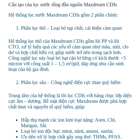
Cấu tạo của lọc nước tổng đầu nguồn Maxdream CDIs
Hệ thống lọc nước Maxdream CDIs gồm 2 phần chính:
Phần lọc thô – Loại bỏ tạp chất, cải thiện cảm quan
Hệ thống lọc thô của Maxdream CDIs gồm lõi PP và lõi
CTO, xử lý hiệu quả các yếu tố cảm quan như màu, mùi, clo
dư và hợp chất hữu cơ, giúp nước trở nên trong sạch hơn.
Công nghệ lọc này loại bỏ hạt cặn lơ lửng có kích thước <5
micron với công suất 1 – 1,5 m³/giờ, đáp ứng nhu cầu sinh
hoạt của hộ gia đình.
Phần lọc sâu – Công nghệ điện cực titan quý hiếm
Trung tâm của hệ thống là lõi lọc CDIs với hàng chục lớp điện
cực âm – dương. Bề mặt điện cực Maxdream được phủ hợp
chất titan và nguyên tố quý hiếm, giúp:
Hấp thụ mạnh các ion kim loại nặng: Asen, Chì,
Mangan, Sắt.
Loại bỏ ion độc hại: nitrat, nitrit, amoni, sunfat.
Ưu tiên xử lý hợp chất gây ung thư: THMs, PFAS.