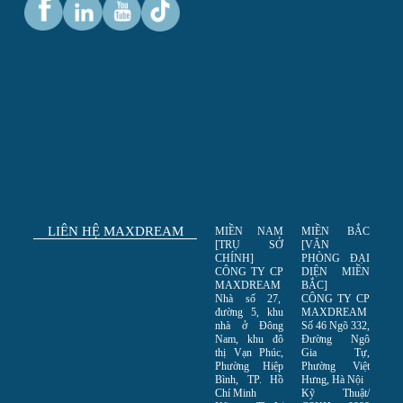
LIÊN HỆ MAXDREAM
MIỀN NAM
MIỀN BẮC
[TRỤ SỞ
[VĂN
CHÍNH]
PHÒNG ĐẠI
CÔNG TY CP
DIỆN MIỀN
MAXDREAM
BẮC]
Nhà số 27,
CÔNG TY CP
đường 5, khu
MAXDREAM
nhà ở Đông
Số 46 Ngõ 332,
Nam, khu đô
Đường Ngô
thị Vạn Phúc,
Gia Tự,
Phường Hiệp
Phường Việt
Bình, TP. Hồ
Hưng, Hà Nội
Chí Minh
Kỹ Thuật/