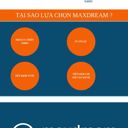
TẠI SAO LỰA CHỌN MAXDREAM ?
KHOÁNG THIÊN
ÍT LÕI LỌC
NHIÊN
TIẾT KIỆM CHI
TIẾT KIỆM NƯỚC
PHÍ VẬN HÀNH