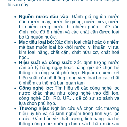
tố sau đây:
Nguồn nước đầu vào
: Đánh giá nguồn nước
đầu (nước máy, nước từ giếng, nước mưa; nước
bị nhiễm cứng, nước bị nhiễm phèn… để xác
định mức độ ô nhiễm và các chất cần được loại
bỏ từ nguồn nước.
Mục tiêu loại bỏ
: Xác định loại chất hoặc ô nhiễm
mà bạn muốn loại bỏ khỏi nước: vi khuẩn, vi rút,
kim loại nặng, chất cặn, chất hữu cơ, chất hoá
học…
Hiệu suất và công suất
: Xác định lượng nước
cần xử lý hàng ngày hoặc hàng giờ để chọn hệ
thống có công suất phù hợp. Ngoài ra, xem xét
hiệu suất của hệ thống trong việc loại bỏ các chất
ô nhiễm cụ thể mà bạn quan tâm.
Công nghệ lọc
: Tìm hiểu về các công nghệ lọc
nước khác nhau như công nghệ trao đổi ion,
công nghệ CDI, RO, UF,… để có sự so sánh và
lựa chọn phù hợp.
Thương hiệu
: Nghiên cứu và chọn các thương
hiệu uy tín và có kinh nghiệm trong lĩnh vực lọc
nước. Đảm bảo về chất lượng, tính năng của hệ
thống cũng như những chính sách hậu mãi sau