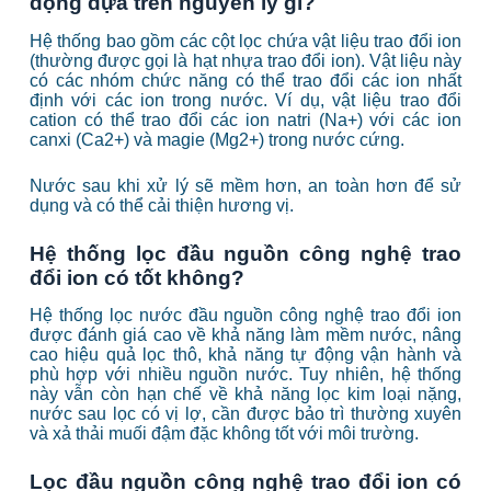
động dựa trên nguyên lý gì?
Hệ thống bao gồm các cột lọc chứa vật liệu trao đổi ion
(thường được gọi là hạt nhựa trao đổi ion). Vật liệu này
có các nhóm chức năng có thể trao đổi các ion nhất
định với các ion trong nước. Ví dụ, vật liệu trao đổi
cation có thể trao đổi các ion natri (Na+) với các ion
canxi (Ca2+) và magie (Mg2+) trong nước cứng.
Nước sau khi xử lý sẽ mềm hơn, an toàn hơn để sử
dụng và có thể cải thiện hương vị.
Hệ thống lọc đầu nguồn công nghệ trao
đổi ion có tốt không?
Hệ thống lọc nước đầu nguồn công nghệ trao đổi ion
được đánh giá cao về khả năng làm mềm nước, nâng
cao hiệu quả lọc thô, khả năng tự động vận hành và
phù hợp với nhiều nguồn nước. Tuy nhiên, hệ thống
này vẫn còn hạn chế về khả năng lọc kim loại nặng,
nước sau lọc có vị lợ, cần được bảo trì thường xuyên
và xả thải muối đậm đặc không tốt với môi trường.
Lọc đầu nguồn công nghệ trao đổi ion có