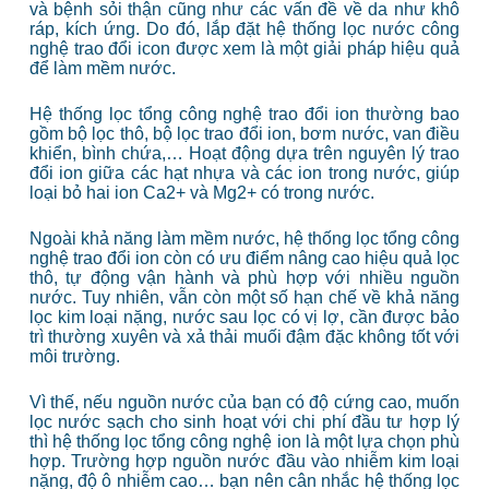
và bệnh sỏi thận cũng như các vấn đề về da như khô
ráp, kích ứng. Do đó, lắp đặt hệ thống lọc nước công
nghệ trao đổi icon được xem là một giải pháp hiệu quả
để làm mềm nước.
Hệ thống lọc tổng công nghệ trao đổi ion thường bao
gồm bộ lọc thô, bộ lọc trao đổi ion, bơm nước, van điều
khiển, bình chứa,… Hoạt động dựa trên nguyên lý trao
đổi ion giữa các hạt nhựa và các ion trong nước, giúp
loại bỏ hai ion Ca2+ và Mg2+ có trong nước.
Ngoài khả năng làm mềm nước, hệ thống lọc tổng công
nghệ trao đổi ion còn có ưu điểm nâng cao hiệu quả lọc
thô, tự động vận hành và phù hợp với nhiều nguồn
nước. Tuy nhiên, vẫn còn một số hạn chế về khả năng
lọc kim loại nặng, nước sau lọc có vị lợ, cần được bảo
trì thường xuyên và xả thải muối đậm đặc không tốt với
môi trường.
Vì thế, nếu nguồn nước của bạn có độ cứng cao, muốn
lọc nước sạch cho sinh hoạt với chi phí đầu tư hợp lý
thì hệ thống lọc tổng công nghệ ion là một lựa chọn phù
hợp. Trường hợp nguồn nước đầu vào nhiễm kim loại
nặng, độ ô nhiễm cao… bạn nên cân nhắc hệ thống lọc