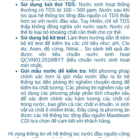
Sử dụng bút thử TDS
: Nước sinh hoạt thông
thường có TDS từ 100 – 500 ppm. Nước sau khi
lọc qua hệ thống lọc tổng đầu nguồn có TDS thấp
hơn so với nước đầu vào. Tuy nhiên, chỉ số TDS
thấp không đồng nghĩa với nước sạch. Nước có
thể bị loại bỏ khoáng chất cần thiết cho cơ thể.
Sử dụng bộ kit test
: Làm theo hướng dẫn đi kèm
bộ kit test để kiểm tra các chỉ tiêu như: pH, Clo
dư, Asen, độ cứng, Nitrat… So sánh kết quả đo
được với tiêu chuẩn nước sinh hoạt
QCVN01:2018/BYT (tiêu chuẩn nước sinh hoạt
mới nhất).
Gửi mẫu nước để kiểm tra
: Một phương pháp
chính xác hơn là gửi mẫu nước đầu ra từ hệ
thống lọc đến phòng thí nghiệm chuyên dụng để
kiểm tra chất lượng. Các phòng thí nghiệm này sẽ
sử dụng các phương pháp phân tích chuyên sâu
để xác định chính xác hàm lượng các chất có
trong nước, bao gồm cả các chất vi khuẩn, vi sinh
vật và chất ô nhiễm khác. Đây cũng là phương án
được các hệ thống lọc tổng đầu nguồn Maxdream
CDI lựa chọn để cam kết với khách hàng.
Hi vọng thông tin về hệ thống lọc nước đầu nguồn công