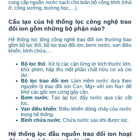
cung cấp nguồn nước sạch cho toàn bộ công trình (nhà
ở, công xưởng, trường học,…).
Cấu tạo của hệ thống lọc công nghệ trao
đổi ion gồm những bộ phận nào?
Hệ thống lọc tổng công nghệ trao đổi ion thường bao
gồm bộ lọc thô, bộ lọc trao đổi ion, bơm nước, van điều
khiển, bình chứa,…
Bộ lọc thô
: Xử lý các cặn lửng lơ kích thước lớn,
khử phèn, hấp thu một phần chất hữu cơ và clo
dư.
Bộ lọc trao đổi ion
: Làm mềm nước dựa theo
nguyên lý trao đổi ion Ca+, Mg+ với ion Na+ để
khử các gốc ion cứng gây cặn.
Bơm nước
: Tạo áp lực đẩy nước qua các cột
lọc.
Van điều khiển
: Điều khiển dòng chảy của nước
trong hệ thống.
Bình chứa nước
: Chứa nước sau khi được lọc.
Hệ thống lọc đầu nguồn trao đổi ion hoạt