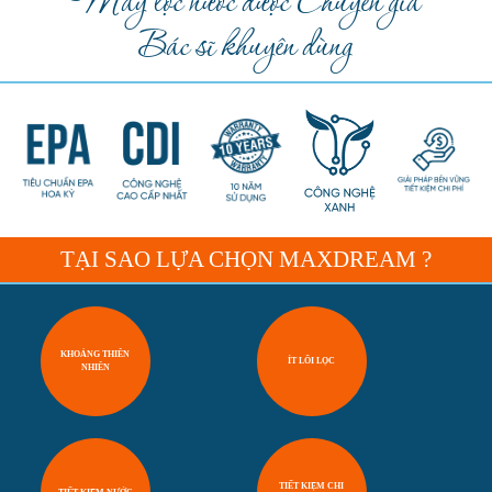
Máy lọc nước được Chuyên gia
Bác sĩ khuyên dùng
TẠI SAO LỰA CHỌN MAXDREAM ?
KHOÁNG THIÊN
ÍT LÕI LỌC
NHIÊN
TIẾT KIỆM CHI