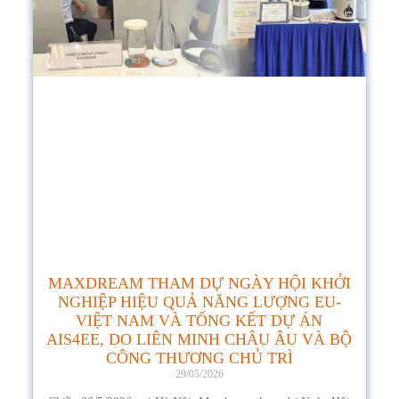
MAXDREAM THAM DỰ NGÀY HỘI KHỞI
NGHIỆP HIỆU QUẢ NĂNG LƯỢNG EU-
VIỆT NAM VÀ TỔNG KẾT DỰ ÁN
AIS4EE, DO LIÊN MINH CHÂU ÂU VÀ BỘ
CÔNG THƯƠNG CHỦ TRÌ
29/05/2026