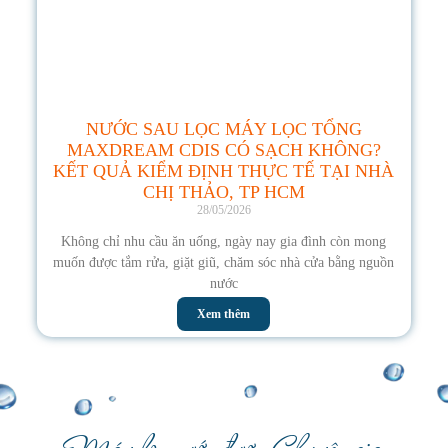
NƯỚC SAU LỌC MÁY LỌC TỔNG
MAXDREAM CDIS CÓ SẠCH KHÔNG?
KẾT QUẢ KIỂM ĐỊNH THỰC TẾ TẠI NHÀ
CHỊ THẢO, TP HCM
28/05/2026
Không chỉ nhu cầu ăn uống, ngày nay gia đình còn mong
muốn được tắm rửa, giặt giũ, chăm sóc nhà cửa bằng nguồn
nước
Xem thêm