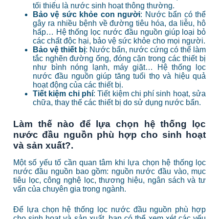
tối thiểu là nước sinh hoạt thông thường.
Bảo vệ sức khỏe con người
: Nước bẩn có thể
gây ra nhiều bệnh về đường tiêu hóa, da liễu, hô
hấp… Hệ thống lọc nước đầu nguồn giúp loại bỏ
các chất độc hại, bảo vệ sức khỏe cho mọi người.
Bảo vệ thiết bị
: Nước bẩn, nước cứng có thể làm
tắc nghẽn đường ống, đóng cặn trong các thiết bị
như bình nóng lạnh, máy giặt… Hệ
thống lọc
nước đầu nguồn giúp tăng tuổi thọ và hiệu quả
hoạt động của các thiết bị.
Tiết kiệm chi phí
: Tiết kiệm chi phí sinh hoạt, sửa
chữa, thay thế các thiết bị do sử dụng nước bẩn.
Làm thế nào để lựa chọn hệ thống lọc
nước đầu nguồn phù hợp cho sinh hoạt
và sản xuất?.
Một số yếu tố cần quan tâm khi lựa chọn hệ thống lọc
nước đầu nguồn bao gồm: nguồn nước đầu vào, mục
tiêu lọc, công nghệ lọc, thương hiệu, ngân sách và tư
vấn của chuyên gia trong ngành.
Để lựa chọn hệ thống lọc nước đầu nguồn phù hợp
cho sinh hoạt và sản xuất, bạn có thể xem xét các yếu