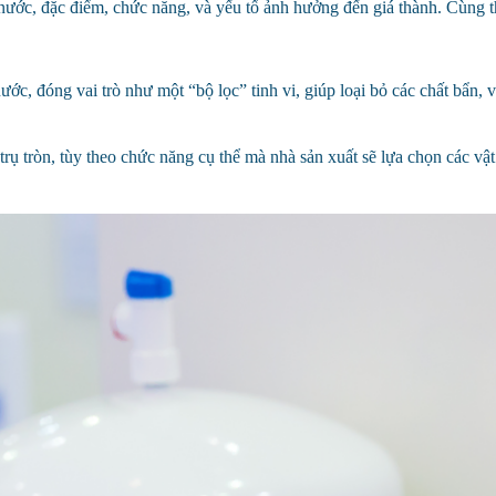
 lọc nước, đặc điểm, chức năng, và yếu tố ảnh hưởng đến giá thành. Cùng
ớc, đóng vai trò như một “bộ lọc” tinh vi, giúp loại bỏ các chất bẩn, 
trụ tròn, tùy theo chức năng cụ thể mà nhà sản xuất sẽ lựa chọn các vật