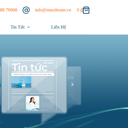
888 70968
info@maxdream.vn
0
₫
Tin Tức
Liên Hệ