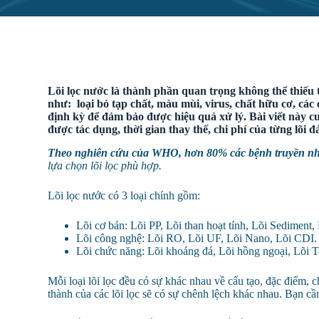
Lõi lọc nước là thành phần quan trọng không thể thiếu tr
như: loại bỏ tạp chất, màu mùi, virus, chất hữu cơ, các
định kỳ để đảm bảo được hiệu quả xử lý. Bài viết này c
được tác dụng, thời gian thay thế, chi phí của từng lõi 
Theo nghiên cứu của WHO, hơn 80% các bệnh truyền nhiễ
lựa chọn lõi lọc phù hợp.
Lõi lọc nước có 3 loại chính gồm:
Lõi cơ bản: Lõi PP, Lõi than hoạt tính, Lõi Sediment,
Lõi công nghệ: Lõi RO, Lõi UF, Lõi Nano, Lõi CDI.
Lõi chức năng: Lõi khoáng đá, Lõi hồng ngoại, Lõi 
Mỗi loại lõi lọc đều có sự khác nhau về cấu tạo, đặc điểm, 
thành của các lõi lọc sẽ có sự chênh lệch khác nhau. Bạn cầ