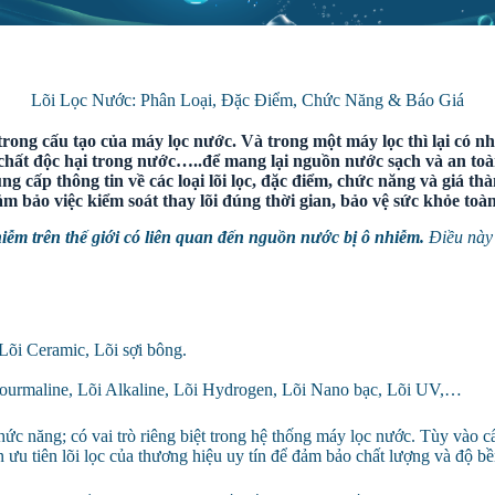
Lõi Lọc Nước: Phân Loại, Đặc Điểm, Chức Năng & Báo Giá
ong cấu tạo của máy lọc nước. Và trong một máy lọc thì lại có nhiề
 chất độc hại trong nước…..để mang lại nguồn nước sạch và an toàn
ung cấp thông tin về các loại lõi lọc, đặc điểm, chức năng và gi
đảm bảo việc kiểm soát thay lõi đúng thời gian, bảo vệ sức khỏe toà
m trên thế giới có liên quan đến nguồn nước bị ô nhiễm.
Điều này
 Lõi Ceramic, Lõi sợi bông.
Tourmaline, Lõi Alkaline, Lõi Hydrogen, Lõi Nano bạc, Lõi UV,…
chức năng; có vai trò riêng biệt trong hệ thống máy lọc nước. Tùy vào c
n ưu tiên lõi lọc của thương hiệu uy tín để đảm bảo chất lượng và độ b