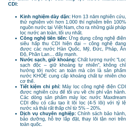
CDI:
Kinh nghiệm dày dặn:
Hơn 13 năm nghiên cứu,
thử nghiệm với hơn 1.000 thí nghiệm trên 100%
nguồn nước tại Việt Nam, cho ra những giải pháp
lọc nước an toàn, tối ưu nhất.
Công nghệ tiên tiến:
Ứng dụng công nghệ điện
siêu hấp thu CDI hiện đại – công nghệ đang
được các nước Hàn Quốc, Mỹ, Đức, Pháp, Ấn
Độ, Phần Lan… đẩy mạnh.
Nước sạch, giữ khoáng:
Chất lượng nước “Lọc
sạch độc – giữ khoáng tự nhiên”, không chỉ
hướng tới nước an toàn mà còn là sản phẩm
nước KHỎE cung cấp khoáng chất tự nhiên cho
cơ thể.
Tiết kiệm chi phí:
Máy lọc công nghệ điện CDI
được nghiên cứu để tối ưu về chi phí vận hành.
Các dòng sản phẩm máy lọc nước Maxdream
CDI đều có cấu tạo ít lõi lọc (4-5 lõi) với tỷ lệ
nước xả thải rất thấp chỉ từ 5% – 20%.
Dịch vụ chuyên nghiệp:
Chính sách bảo hành,
bảo dưỡng, hỗ trợ lắp đặt, thay lõi tận nơi trên
toàn quốc.