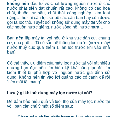
không nên
đầu tư vì: Chất lượng nguồn nước ở các
nước phát triển đạt chuẩn rất cao, không có các hoá
chất, thuốc trừ sâu, chất thải công nghiệp, kim loại
nặng… họ chỉ cần lọc sơ bộ các cặn bẩn hay còn được
gọi là lọc thô. Tuyệt đối không sử dụng máy tại vòi cho
các nguồn nước giếng, nước sông hồ, nước mưa…
Bạn
nên
lắp máy tại vòi nếu ở khu vực dân cư, chung
cư, nhà phố… đã có sẵn hệ thống lọc nước (nước máy/
nước thuỷ cục qua thêm 1 lần lọc trước khi vào nhà
bạn).
Có thể thấy, ưu điểm của máy lọc nước tại vòi rất nhiều
nhưng bạn đọc nên tìm hiểu kỹ khả năng lọc để tìm
kiếm thiết bị phù hợp với nguồn nước gia đình sử
dụng. Không nên tin vào lời quảng cáo có cánh để rồi
“tiền mất tật mang’.
Lưu ý gì khi sử dụng máy lọc nước tại vòi?
Để đảm bảo hiệu quả và tuổi thọ của máy lọc nước tại
vòi, bạn cần chú ý một số điểm sau: