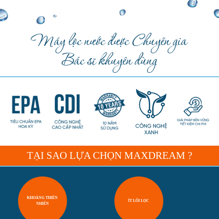
Máy lọc nước được Chuyên gia
Bác sĩ khuyên dùng
TẠI SAO LỰA CHỌN MAXDREAM ?
KHOÁNG THIÊN
ÍT LÕI LỌC
NHIÊN