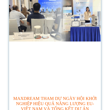
MAXDREAM THAM DỰ NGÀY HỘI KHỞI
NGHIỆP HIỆU QUẢ NĂNG LƯỢNG EU-
VIỆT NAM VÀ TỔNG KẾT DỰ ÁN