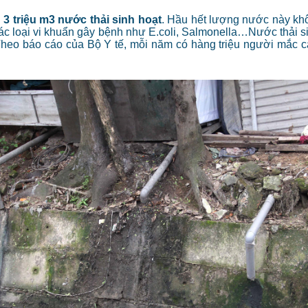
g
3 triệu m3 nước thải sinh hoạt
. Hầu hết lượng nước này khô
các loại vi khuẩn gây bệnh như E.coli, Salmonella…
Nước thải s
eo báo cáo của Bộ Y tế, mỗi năm có hàng triệu người mắc cá