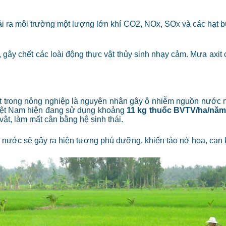
ải ra môi trường một lượng lớn khí CO2, NOx, SOx và các hạt bụ
gây chết các loài động thực vật thủy sinh nhạy cảm. Mưa axit
 trong nông nghiệp là nguyên nhân gây ô nhiễm nguồn nước ng
ệt Nam hiện đang sử dụng khoảng
11 kg thuốc BVTV/ha/năm
ật, làm mất cân bằng hệ sinh thái.
nước sẽ gây ra hiện tượng phú dưỡng, khiến tảo nở hoa, cạn ki