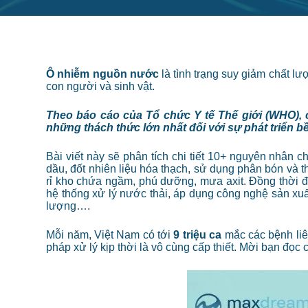
Ô nhiễm nguồn nước
là tình trạng suy giảm chất l
con người và sinh vật.
Theo báo cáo của Tổ chức Y tế Thế giới (WHO), 
những thách thức lớn nhất đối với sự phát triển b
Bài viết này sẽ phân tích chi tiết 10+ nguyên nhân 
dầu, đốt nhiên liệu hóa thạch, sử dụng phân bón và thuố
rỉ kho chứa ngầm, phú dưỡng, mưa axit. Đồng thời đ
hệ thống xử lý nước thải, áp dụng công nghệ sản xuấ
lượng….
Mỗi năm, Việt Nam có tới
9 triệu ca
mắc các bệnh liê
pháp xử lý kịp thời là vô cùng cấp thiết. Mời bạn đọc c