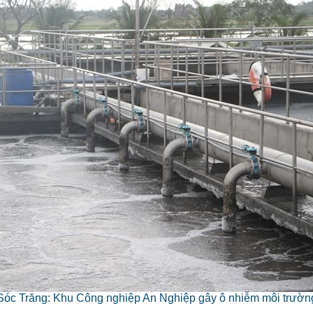
Sóc Trăng: Khu Công nghiệp An Nghiệp gây ô nhiễm môi trườn