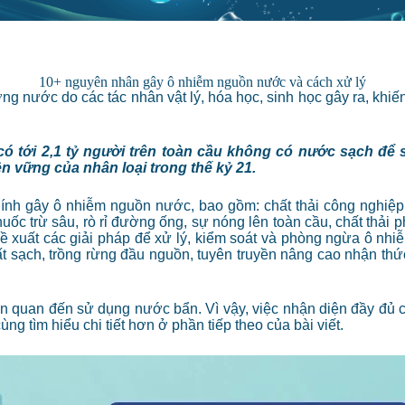
10+ nguyên nhân gây ô nhiễm nguồn nước và cách xử lý
ượng nước do các tác nhân vật lý, hóa học, sinh học gây ra, k
có tới 2,1 tỷ người trên toàn cầu không có nước sạch để
ền vững của nhân loại trong thế kỷ 21.
chính gây ô nhiễm nguồn nước, bao gồm: chất thải công nghiệp, 
c trừ sâu, rò rỉ đường ống, sự nóng lên toàn cầu, chất thải phón
ề xuất các giải pháp để xử lý, kiểm soát và phòng ngừa ô nh
t sạch, trồng rừng đầu nguồn, tuyên truyền nâng cao nhận thứ
n quan đến sử dụng nước bẩn. Vì vậy, việc nhận diện đầy đủ
ùng tìm hiểu chi tiết hơn ở phần tiếp theo của bài viết.