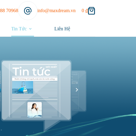
888 70968
info@maxdream.vn
0
₫
Tin Tức
Liên Hệ