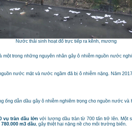
Nước thải sinh hoạt đổ trực tiếp ra kênh, mương
á, là một trong những nguyên nhân gây ô nhiễm nguồn nước ng
n, nguồn nước mặt và nước ngầm đã bị ô nhiễm nặng. Năm 201
ờng ống dẫn dầu gây ô nhiễm nghiêm trọng cho nguồn nước và h
0 vụ tràn dầu lớn
với lượng dầu tràn từ 700 tấn trở lên. Một 
n
780.000 m3 dầu
, gây thiệt hại nặng nề cho môi trường biển.