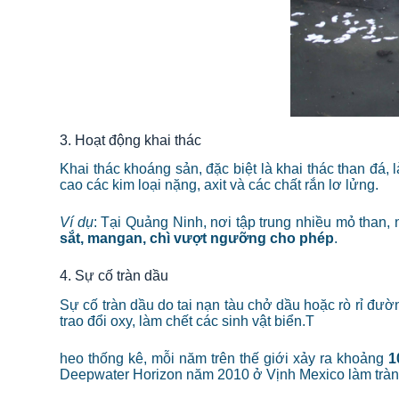
3. Hoạt động khai thác
Khai thác khoáng sản, đặc biệt là khai thác than đ
cao các kim loại nặng, axit và các chất rắn lơ lửng.
Ví dụ
: Tại Quảng Ninh, nơi tập trung nhiều mỏ tha
sắt, mangan, chì vượt ngưỡng cho phép
.
4. Sự cố tràn dầu
Sự cố tràn dầu do tai nạn tàu chở dầu hoặc rò rỉ đư
trao đổi oxy, làm chết các sinh vật biển.
T
heo thống kê, mỗi năm trên thế giới xảy ra khoảng
1
Deepwater Horizon năm 2010 ở Vịnh Mexico làm trà