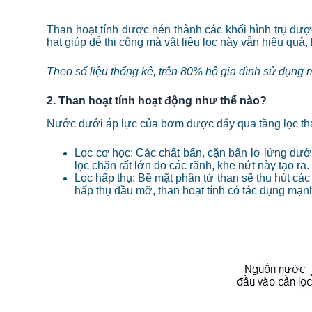
Than hoạt tính được nén thành các khối hình trụ được
hạt giúp dễ thi công mà vật liệu lọc này vẫn hiệu quả, 
Theo số liệu thống kê, trên 80% hộ gia đình sử dụng má
2. Than hoạt tính hoạt động như thế nào?
Nước dưới áp lực của bơm được đẩy qua tầng lọc than
Lọc cơ học: Các chất bẩn, cặn bẩn lơ lửng dưới 
lọc chặn rất lớn do các rãnh, khe nứt này tạo ra.
Lọc hấp thụ: Bề mặt phân tử than sẽ thu hút các
hấp thụ dầu mỡ, than hoạt tính có tác dụng mạn