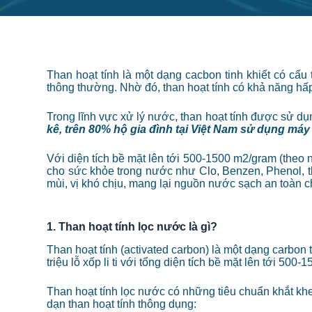
Than hoạt tính là một dạng cacbon tinh khiết có cấu
thông thường. Nhờ đó, than hoạt tính có khả năng hấ
Trong lĩnh vực xử lý nước, than hoạt tính được sử dụ
kê, trên 80% hộ gia đình tại Việt Nam sử dụng máy l
Với diện tích bề mặt lên tới 500-1500 m2/gram (theo n
cho sức khỏe trong nước như Clo, Benzen, Phenol, th
mùi, vị khó chịu, mang lại nguồn nước sạch an toàn ch
1. Than hoạt tính lọc nước là gì?
Than hoạt tính (activated carbon) là một dạng carbon 
triệu lỗ xốp li ti với tổng diện tích bề mặt lên tới 5
Than hoạt tính lọc nước có những tiêu chuẩn khắt kh
dạn than hoạt tính thông dụng: