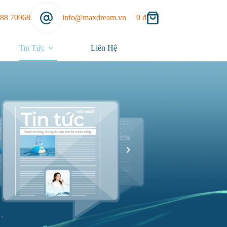
888 70968
info@maxdream.vn
0
₫
Tin Tức
Liên Hệ