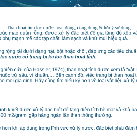
Than hoạt tính lọc nước: hoạt động, công dụng & lưu ý sử dụng
 trúc mao quản rỗng, được xử lý đặc biệt để gia tăng độ xốp và
p phụ mạnh mẽ các tạp chất, làm sạch và khử mùi hiệu quả.
ng rộng rãi dưới dạng hạt, bột hoặc khối, đáp ứng các tiêu chu
ọc nước có trang bị lõi lọc than hoạt tính.
ghiên cứu của Hassler, 1974), than hoạt tính được xem là “vật li
uốc trừ sâu, vi khuẩn,… Bên cạnh đó, việc trang bị than hoạt t
o mọi gia đình. Hãy cùng tìm hiểu kỹ hơn về loại vật liệu xử lý 
tinh khiết được xử lý đặc biệt để tăng diện tích bề mặt và khả 
00-1500 m2/gram, gấp hàng ngàn lần than thông thường.
e hơn khi áp dụng trong lĩnh vực xử lý nước, đặc biệt phải đảm