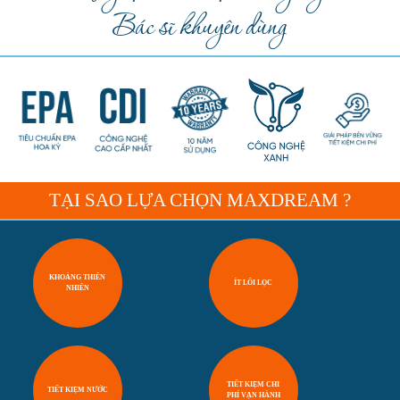
Bác sĩ khuyên dùng
TẠI SAO LỰA CHỌN MAXDREAM ?
KHOÁNG THIÊN
ÍT LÕI LỌC
NHIÊN
TIẾT KIỆM CHI
TIẾT KIỆM NƯỚC
PHÍ VẬN HÀNH