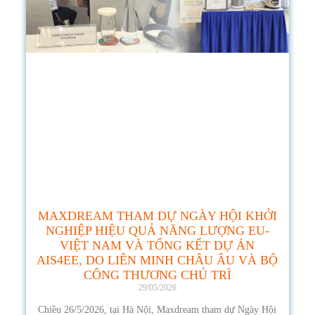
MAXDREAM THAM DỰ NGÀY HỘI KHỞI
NGHIỆP HIỆU QUẢ NĂNG LƯỢNG EU-
VIỆT NAM VÀ TỔNG KẾT DỰ ÁN
AIS4EE, DO LIÊN MINH CHÂU ÂU VÀ BỘ
CÔNG THƯƠNG CHỦ TRÌ
29/05/2026
Chiều 26/5/2026, tại Hà Nội, Maxdream tham dự Ngày Hội