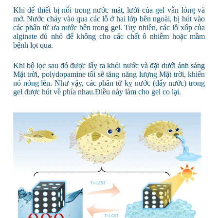
Khi để thiết bị nổi trong nước mát, lưới của gel vẫn lỏng và
mở. Nước chảy vào qua các lỗ ở hai lớp bên ngoài, bị hút vào
các phân tử ưa nước bên trong gel. Tuy nhiên, các lỗ xốp của
alginate đủ nhỏ để không cho các chất ô nhiễm hoặc mầm
bệnh lọt qua.
Khi bộ lọc sau đó được lấy ra khỏi nước và đặt dưới ánh sáng
Mặt trời, polydopamine tối sẽ tăng năng lượng Mặt trời, khiến
nó nóng lên. Như vậy, các phân tử kỵ nước (đẩy nước) trong
gel được hút về phía nhau.Điều này làm cho gel co lại.