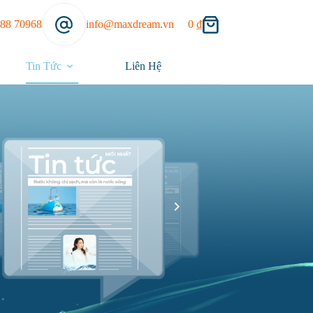
888 70968
info@maxdream.vn
0
₫
Tin Tức
Liên Hệ