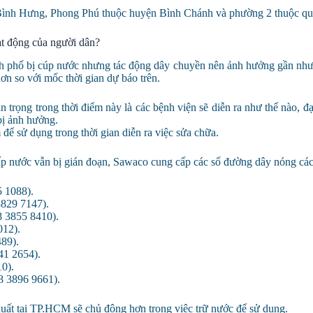
 Bình Hưng, Phong Phú thuộc huyện Bình Chánh và phường 2 thuộc qu
 động của người dân?
 phố bị cúp nước nhưng tác động dây chuyền nên ảnh hưởng gần như 
hơn so với mốc thời gian dự báo trên.
n trọng trong thời điểm này là các bệnh viện sẽ diễn ra như thế nào, đ
bị ảnh hưởng.
ể sử dụng trong thời gian diễn ra việc sửa chữa.
ấp nước vẫn bị gián đoạn, Sawaco cung cấp các số đường dây nóng các
5 1088).
3829 7147).
8 3855 8410).
012).
89).
41 2654).
0).
8 3896 9661).
 xuất tại TP.HCM sẽ chủ động hơn trong việc trữ nước để sử dụng.