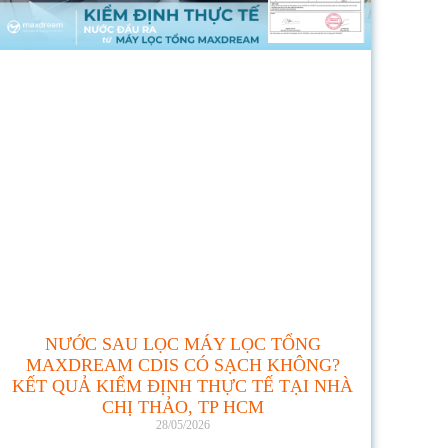
NƯỚC SAU LỌC MÁY LỌC TỔNG
MAXDREAM CDIS CÓ SẠCH KHÔNG?
KẾT QUẢ KIỂM ĐỊNH THỰC TẾ TẠI NHÀ
CHỊ THẢO, TP HCM
28/05/2026