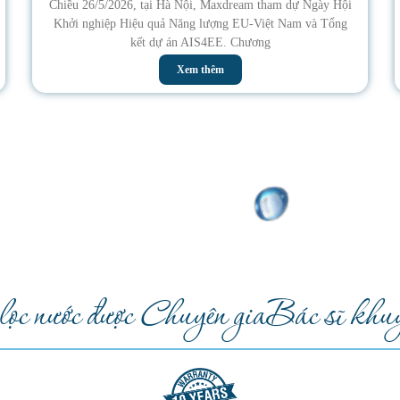
Chiều 26/5/2026, tại Hà Nội, Maxdream tham dự Ngày Hội
Khởi nghiệp Hiệu quả Năng lượng EU-Việt Nam và Tổng
kết dự án AIS4EE. Chương
Xem thêm
c nước được Chuyên gia
Bác sĩ khuy