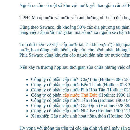
Ngoài ra còn có một số khu vực nước yếu bao gồm các xã
TPHCM cúp nước và nước yếu ảnh hưởng như nào đến hoạt
Cũng theo Sawaco, dù khoảng 50% các địa phương tại thành
năng việc cấp nước trở lại tại một số nơi xa nguồn sẽ chậm 
Trao đổi thêm về việc cấp nước tại các khu vực đặc biệt qua
nước, hoạt động chữa bệnh, cấp cứu cho bệnh nhân không 
Phía Sawaco cũng khuyến cáo người dân nên trữ nước thêm đ
Nếu xảy ra trường hợp sau thời gian sửa chữa nhưng việc c
Công ty cổ phần cấp nước Chợ Lớn (Hotline: 086 58
Công ty cổ phần cấp nước Bến Thành (Hotline: 028 
Công ty cổ phần cấp nước Phú Hòa Tân (Hotline: 02
Công ty cổ phần
cấp nước Thủ Đức
(Hotline: 1900 1
Công ty cổ phần cấp nước Tân Hòa (Hotline: 1900 64
Công ty cổ phần cấp nước Gia Định (Hotline: 028 38
Công ty cổ phần cấp nước Nhà Bè (Hotline: 1900 121
Xí nghiệp Cấp nước sinh hoạt nông thôn (Hotline: 02
Hy vọng với thông tin trên thì các gia đình và nhà máy sản