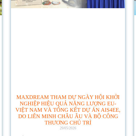
MAXDREAM THAM DỰ NGÀY HỘI KHỞI
NGHIỆP HIỆU QUẢ NĂNG LƯỢNG EU-
VIỆT NAM VÀ TỔNG KẾT DỰ ÁN AIS4EE,
DO LIÊN MINH CHÂU ÂU VÀ BỘ CÔNG
THƯƠNG CHỦ TRÌ
29/05/2026