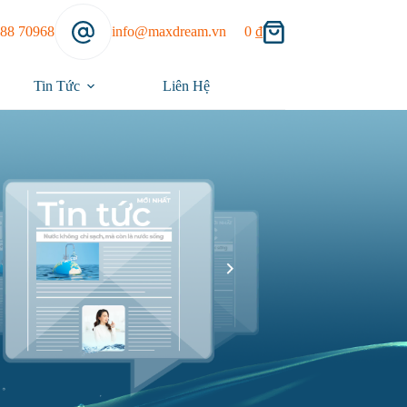
888 70968
info@maxdream.vn
0
₫
Tin Tức
Liên Hệ