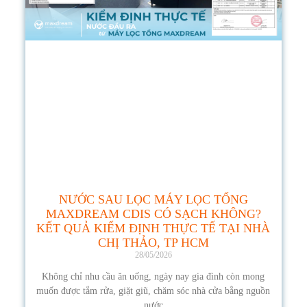
NƯỚC SAU LỌC MÁY LỌC TỔNG
MAXDREAM CDIS CÓ SẠCH KHÔNG?
KẾT QUẢ KIỂM ĐỊNH THỰC TẾ TẠI NHÀ
CHỊ THẢO, TP HCM
28/05/2026
Không chỉ nhu cầu ăn uống, ngày nay gia đình còn mong
muốn được tắm rửa, giặt giũ, chăm sóc nhà cửa bằng nguồn
nước