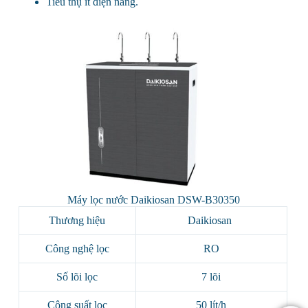
Tiêu thụ ít điện năng.
Máy lọc nước Daikiosan DSW-B30350
Thương hiệu
Daikiosan
Công nghệ lọc
RO
Số lõi lọc
7 lõi
Công suất lọc
50 lít/h