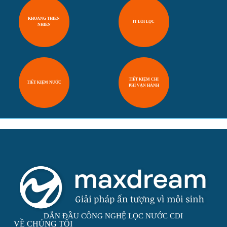
KHOÁNG THIÊN
ÍT LÕI LỌC
NHIÊN
TIẾT KIỆM CHI
TIẾT KIỆM NƯỚC
PHÍ VẬN HÀNH
DẪN ĐẦU CÔNG NGHỆ LỌC NƯỚC CDI
VỀ CHÚNG TÔI