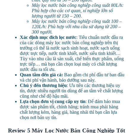
Máy lọc nước bán công nghiệp công suất 80L/h:
Phù hợp cho các cơ quan, xí nghiệp lớn số
lượng người từ 150 – 200.
Máy lọc nước bán công nghiệp công suất 100 –
120L/h: Phù hợp với nhu cầu sử dụng từ 200 –
300 người.
Xác định mục đích lọc nước
: Tiêu chuẩn nước đầu ra
của các dòng máy lọc nước bán công nghiệp trên thị
trường có thể là nước sạch sinh hoạt, nước sạch uống
được trực tiếp, nước tinh khiết, nước siêu tinh khiết…
Tùy vào nhu cầu là sản xuất, chế biến thực phẩm, uống
trực tiếp… mà bạn cần chọn loại máy có chất lượng
nước đầu ra tối ưu.
Quan tâm đến giá cả:
Bao gồm chi phí đầu tư ban đầu
và chi phí vận hành, bảo dưỡng sau này.
Chú ý đến thương hiệu
: Ưu tiên các thương hiệu uy
tín, được nhiều người tin dùng để an tâm về chất lượng
cũng như chế độ hậu mãi.
Lựa chọn đơn vị cung cấp uy tín
: Để đảm bảo mua
được sản phẩm tốt, chính hãng; tránh mua phải hàng
chất lượng kém, hàng giả, hàng nhái thì bạn cần lựa
chọn nơi bán uy tín.
Review 5 Máy Lọc Nước Bán Công Nghiệp Tốt