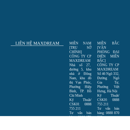
LIÊN HỆ MAXDREAM
MIỀN NAM
MIỀN BẮC
[TRỤ SỞ
[VĂN
CHÍNH]
PHÒNG ĐẠI
CÔNG TY CP
DIỆN MIỀN
MAXDREAM
BẮC]
Nhà số 27,
CÔNG TY CP
đường 5, khu
MAXDREAM
nhà ở Đông
Số 46 Ngõ 332,
Nam, khu đô
Đường Ngô
thị Vạn Phúc,
Gia Tự,
Phường Hiệp
Phường Việt
Bình, TP. Hồ
Hưng, Hà Nội
Chí Minh
Kỹ Thuật/
Kỹ Thuật/
CSKH: 0888
CSKH: 0888
755 211
755 211
Tư vấn bán
Tư vấn bán
hàng: 0888 870
hàng: 0888 870
968
968
Copyright © 2023 Maxdream.