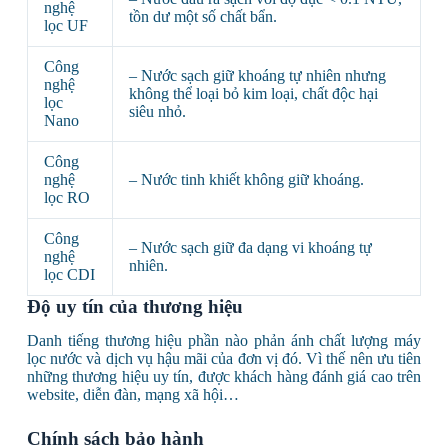
nghệ
tồn dư một số chất bẩn.
lọc UF
Công
– Nước sạch giữ khoáng tự nhiên nhưng
nghệ
không thể loại bỏ kim loại, chất độc hại
lọc
siêu nhỏ.
Nano
Công
nghệ
– Nước tinh khiết không giữ khoáng.
lọc RO
Công
– Nước sạch giữ đa dạng vi khoáng tự
nghệ
nhiên.
lọc CDI
Độ uy tín của thương hiệu
Danh tiếng thương hiệu phần nào phản ánh chất lượng máy
lọc nước và dịch vụ hậu mãi của đơn vị đó. Vì thế nên ưu tiên
những thương hiệu uy tín, được khách hàng đánh giá cao trên
website, diễn đàn, mạng xã hội…
Chính sách bảo hành