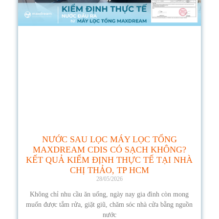
NƯỚC SAU LỌC MÁY LỌC TỔNG
MAXDREAM CDIS CÓ SẠCH KHÔNG?
KẾT QUẢ KIỂM ĐỊNH THỰC TẾ TẠI NHÀ
CHỊ THẢO, TP HCM
28/05/2026
Không chỉ nhu cầu ăn uống, ngày nay gia đình còn mong
muốn được tắm rửa, giặt giũ, chăm sóc nhà cửa bằng nguồn
nước