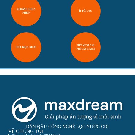
KHOÁNG THIÊN
ÍT LÕI LỌC
NHIÊN
TIẾT KIỆM CHI
TIẾT KIỆM NƯỚC
PHÍ VẬN HÀNH
DẪN ĐẦU CÔNG NGHỆ LỌC NƯỚC CDI
VỀ CHÚNG TÔI