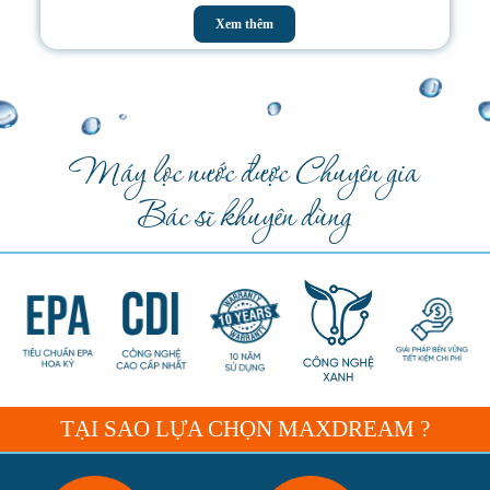
Xem thêm
Máy lọc nước được Chuyên gia
Bác sĩ khuyên dùng
TẠI SAO LỰA CHỌN MAXDREAM ?