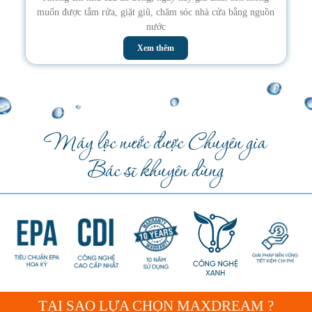
muốn được tắm rửa, giặt giũ, chăm sóc nhà cửa bằng nguồn
nước
Xem thêm
Máy lọc nước được Chuyên gia
Bác sĩ khuyên dùng
TẠI SAO LỰA CHỌN MAXDREAM ?