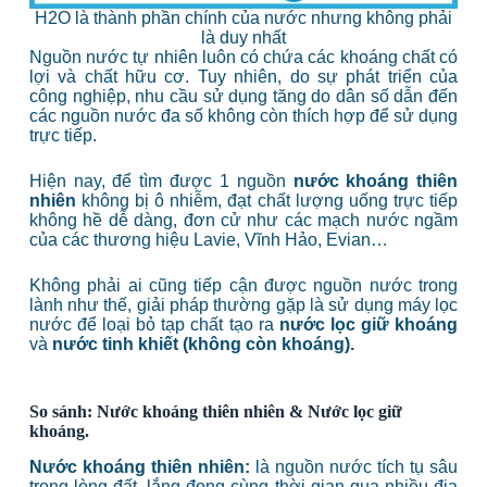
H2O là thành phần chính của nước nhưng không phải
là duy nhất
Nguồn nước tự nhiên luôn có chứa các khoáng chất có
lợi và chất hữu cơ. Tuy nhiên, do sự phát triển của
công nghiệp, nhu cầu sử dụng tăng do dân số dẫn đến
các nguồn nước đa số không còn thích hợp để sử dụng
trực tiếp.
Hiện nay, để tìm được 1 nguồn
nước khoáng thiên
nhiên
không bị ô nhiễm, đạt chất lượng uống trực tiếp
không hề dễ dàng, đơn cử như các mạch nước ngầm
của các thương hiệu Lavie, Vĩnh Hảo, Evian…
Không phải ai cũng tiếp cận được nguồn nước trong
lành như thế, giải pháp thường gặp là sử dụng máy lọc
nước để loại bỏ tạp chất tạo ra
nước lọc giữ khoáng
và
nước tinh khiết (không còn khoáng).
So sánh: Nước khoáng thiên nhiên & Nước lọc giữ
khoáng.
Nước khoáng thiên nhiên:
là nguồn nước tích tụ sâu
trong lòng đất, lắng đọng cùng thời gian qua nhiều địa