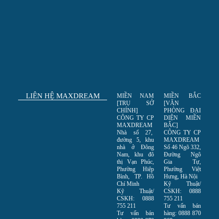
LIÊN HỆ MAXDREAM
MIỀN NAM
MIỀN BẮC
[TRỤ SỞ
[VĂN
CHÍNH]
PHÒNG ĐẠI
CÔNG TY CP
DIỆN MIỀN
MAXDREAM
BẮC]
Nhà số 27,
CÔNG TY CP
đường 5, khu
MAXDREAM
nhà ở Đông
Số 46 Ngõ 332,
Nam, khu đô
Đường Ngô
thị Vạn Phúc,
Gia Tự,
Phường Hiệp
Phường Việt
Bình, TP. Hồ
Hưng, Hà Nội
Chí Minh
Kỹ Thuật/
Kỹ Thuật/
CSKH: 0888
CSKH: 0888
755 211
755 211
Tư vấn bán
Tư vấn bán
hàng: 0888 870