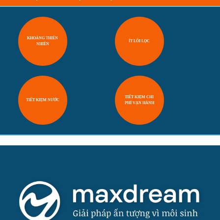
KHOÁNG THIÊN
ÍT LÕI LỌC
NHIÊN
TIẾT KIỆM CHI
TIẾT KIỆM NƯỚC
PHÍ VẬN HÀNH