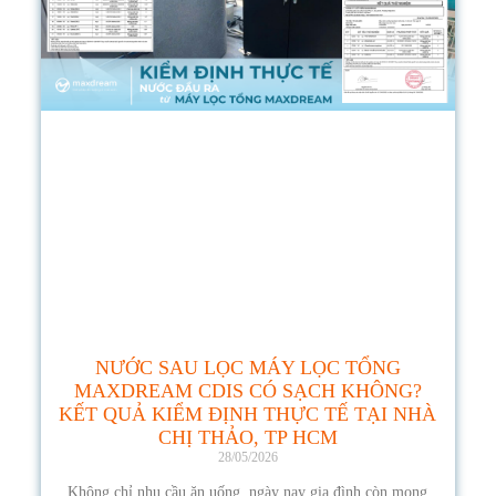
NƯỚC SAU LỌC MÁY LỌC TỔNG
MAXDREAM CDIS CÓ SẠCH KHÔNG?
KẾT QUẢ KIỂM ĐỊNH THỰC TẾ TẠI NHÀ
CHỊ THẢO, TP HCM
28/05/2026
Không chỉ nhu cầu ăn uống, ngày nay gia đình còn mong