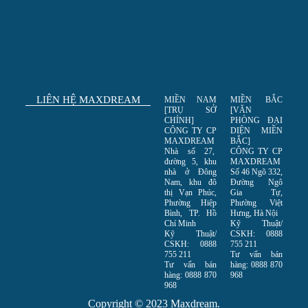
LIÊN HỆ MAXDREAM
MIỀN NAM
MIỀN BẮC
[TRỤ SỞ
[VĂN
CHÍNH]
PHÒNG ĐẠI
CÔNG TY CP
DIỆN MIỀN
MAXDREAM
BẮC]
Nhà số 27,
CÔNG TY CP
đường 5, khu
MAXDREAM
nhà ở Đông
Số 46 Ngõ 332,
Nam, khu đô
Đường Ngô
thị Vạn Phúc,
Gia Tự,
Phường Hiệp
Phường Việt
Bình, TP. Hồ
Hưng, Hà Nội
Chí Minh
Kỹ Thuật/
Kỹ Thuật/
CSKH: 0888
CSKH: 0888
755 211
755 211
Tư vấn bán
Tư vấn bán
hàng: 0888 870
hàng: 0888 870
968
968
Copyright © 2023 Maxdream.