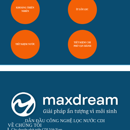
KHOÁNG THIÊN
ÍT LÕI LỌC
NHIÊN
TIẾT KIỆM CHI
TIẾT KIỆM NƯỚC
PHÍ VẬN HÀNH
DẪN ĐẦU CÔNG NGHỆ LỌC NƯỚC CDI
VỀ CHÚNG TÔI
Câu chuyện phát triển CDI Việt Nam