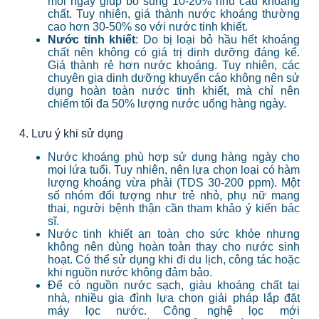
mỗi ngày giúp bổ sung 10-20% nhu cầu khoáng
chất. Tuy nhiên, giá thành nước khoáng thường
cao hơn 30-50% so với nước tinh khiết.
Nước tinh khiết
: Do bị loại bỏ hầu hết khoáng
chất nên không có giá trị dinh dưỡng đáng kể.
Giá thành rẻ hơn nước khoáng. Tuy nhiên, các
chuyên gia dinh dưỡng khuyến cáo không nên sử
dụng hoàn toàn nước tinh khiết, mà chỉ nên
chiếm tối đa 50% lượng nước uống hàng ngày.
4. Lưu ý khi sử dụng
Nước khoáng phù hợp sử dụng hàng ngày cho
mọi lứa tuổi. Tuy nhiên, nên lựa chọn loại có hàm
lượng khoáng vừa phải (TDS 30-200 ppm). Một
số nhóm đối tượng như trẻ nhỏ, phụ nữ mang
thai, người bệnh thận cần tham khảo ý kiến bác
sĩ.
Nước tinh khiết an toàn cho sức khỏe nhưng
không nên dùng hoàn toàn thay cho nước sinh
hoạt. Có thể sử dụng khi đi du lịch, công tác hoặc
khi nguồn nước không đảm bảo.
Để có nguồn nước sạch, giàu khoáng chất tại
nhà, nhiều gia đình lựa chọn giải pháp lắp đặt
máy lọc nước. Công nghệ lọc mới