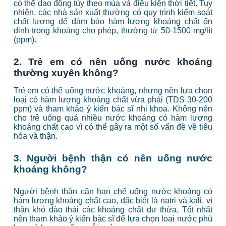
có thể dao động tùy theo mùa và điều kiện thời tiết. Tuy
nhiên, các nhà sản xuất thường có quy trình kiểm soát
chất lượng để đảm bảo hàm lượng khoáng chất ổn
định trong khoảng cho phép, thường từ 50-1500 mg/lít
(ppm).
2. Trẻ em có nên uống nước khoáng
thường xuyên không?
Trẻ em có thể uống nước khoáng, nhưng nên lựa chọn
loại có hàm lượng khoáng chất vừa phải (TDS 30-200
ppm) và tham khảo ý kiến bác sĩ nhi khoa. Không nên
cho trẻ uống quá nhiều nước khoáng có hàm lượng
khoáng chất cao vì có thể gây ra một số vấn đề về tiêu
hóa và thận.
3. Người bệnh thận có nên uống nước
khoáng không?
Người bệnh thận cần hạn chế uống nước khoáng có
hàm lượng khoáng chất cao, đặc biệt là natri và kali, vì
thận khó đào thải các khoáng chất dư thừa. Tốt nhất
nên tham khảo ý kiến bác sĩ để lựa chọn loại nước phù