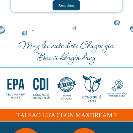
Xem thêm
Máy lọc nước được Chuyên gia
Bác sĩ khuyên dùng
TẠI SAO LỰA CHỌN MAXDREAM ?