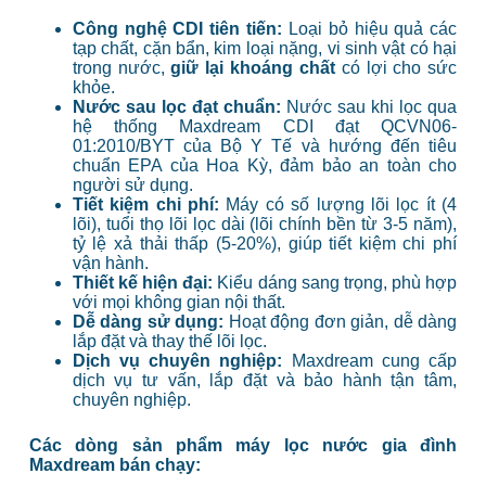
Công nghệ CDI tiên tiến:
Loại bỏ hiệu quả các
tạp chất, cặn bẩn, kim loại nặng, vi sinh vật có hại
trong nước,
giữ lại khoáng chất
có lợi cho sức
khỏe.
Nước sau lọc đạt chuẩn:
Nước sau khi lọc qua
hệ thống Maxdream CDI đạt QCVN06-
01:2010/BYT của Bộ Y Tế và hướng đến tiêu
chuẩn EPA của Hoa Kỳ, đảm bảo an toàn cho
người sử dụng.
Tiết kiệm chi phí:
Máy có số lượng lõi lọc ít (4
lõi), tuổi thọ lõi lọc dài (lõi chính bền từ 3-5 năm),
tỷ lệ xả thải thấp (5-20%), giúp tiết kiệm chi phí
vận hành.
Thiết kế hiện đại:
Kiểu dáng sang trọng, phù hợp
với mọi không gian nội thất.
Dễ dàng sử dụng:
Hoạt động đơn giản, dễ dàng
lắp đặt và thay thế lõi lọc.
Dịch vụ chuyên nghiệp:
Maxdream cung cấp
dịch vụ tư vấn, lắp đặt và bảo hành tận tâm,
chuyên nghiệp.
Các dòng sản phẩm máy lọc nước gia đình
Maxdream bán chạy: