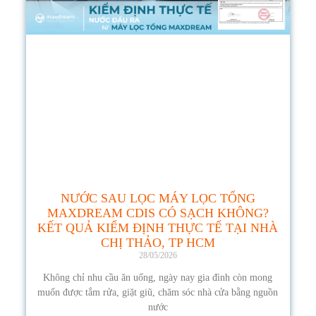
NƯỚC SAU LỌC MÁY LỌC TỔNG
MAXDREAM CDIS CÓ SẠCH KHÔNG?
KẾT QUẢ KIỂM ĐỊNH THỰC TẾ TẠI NHÀ
CHỊ THẢO, TP HCM
28/05/2026
Không chỉ nhu cầu ăn uống, ngày nay gia đình còn mong
muốn được tắm rửa, giặt giũ, chăm sóc nhà cửa bằng nguồn
nước