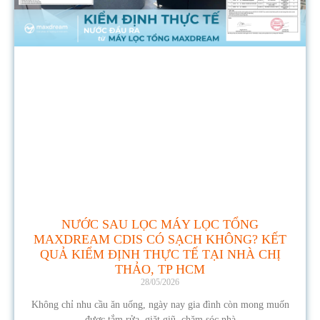
NƯỚC SAU LỌC MÁY LỌC TỔNG
MAXDREAM CDIS CÓ SẠCH KHÔNG? KẾT
QUẢ KIỂM ĐỊNH THỰC TẾ TẠI NHÀ CHỊ
THẢO, TP HCM
28/05/2026
Không chỉ nhu cầu ăn uống, ngày nay gia đình còn mong muốn
được tắm rửa, giặt giũ, chăm sóc nhà