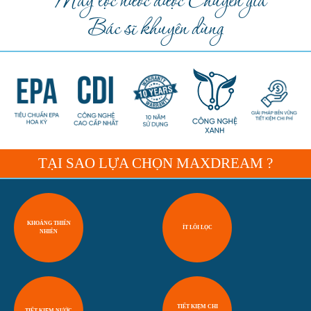
Máy lọc nước được Chuyên gia
Bác sĩ khuyên dùng
TẠI SAO LỰA CHỌN MAXDREAM ?
KHOÁNG THIÊN
ÍT LÕI LỌC
NHIÊN
TIẾT KIỆM CHI
TIẾT KIỆM NƯỚC