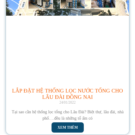
LẮP ĐẶT HỆ THỐNG LỌC NƯỚC TỔNG CHO
LÂU ĐÀI ĐỒNG NAI
24/01/2022
Tại sao cần hệ thống lọc tổng cho Lâu Đài? Biệt thự, lâu đài, nhà
phố….đều là những tổ ấm có
XEM THÊM