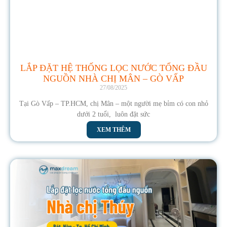
LẮP ĐẶT HỆ THỐNG LỌC NƯỚC TỔNG ĐẦU
NGUỒN NHÀ CHỊ MÂN – GÒ VẤP
27/08/2025
Tại Gò Vấp – TP.HCM, chị Mân – một người mẹ bỉm có con nhỏ
dưới 2 tuổi, luôn đặt sức
XEM THÊM