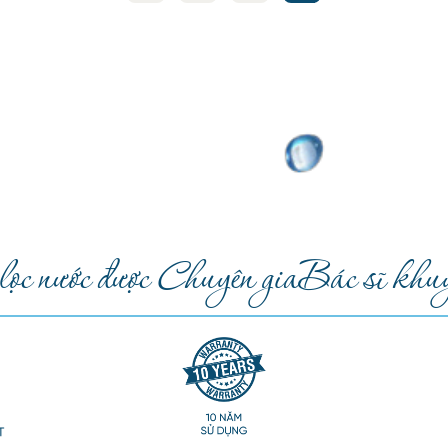
c nước được Chuyên gia
Bác sĩ khuy