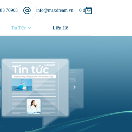
888 70968
info@maxdream.vn
0
₫
Tin Tức
Liên Hệ