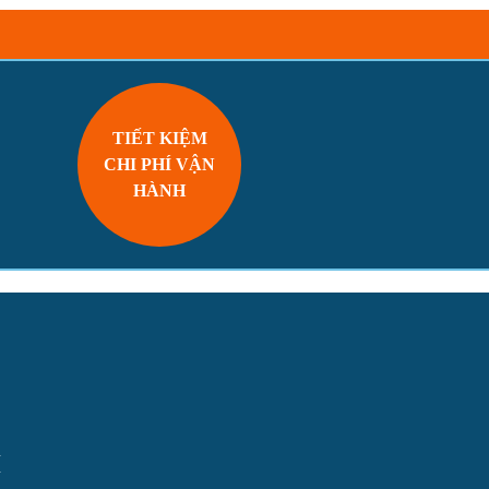
TIẾT KIỆM
CHI PHÍ VẬN
HÀNH
I