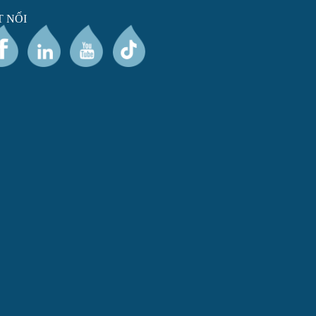
T NỐI