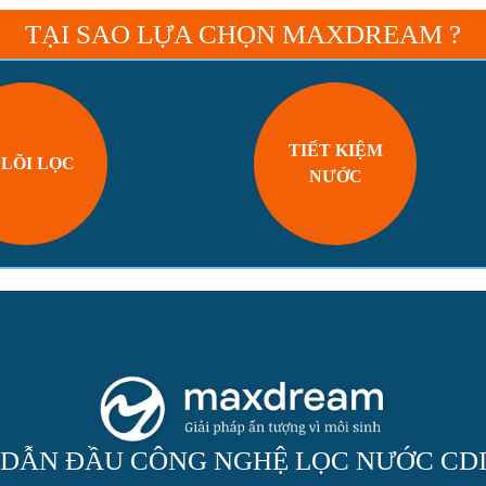
TẠI SAO LỰA CHỌN MAXDREAM ?
TIẾT KIỆM
 LÕI LỌC
NƯỚC
DẪN ĐẦU CÔNG NGHỆ LỌC NƯỚC CD