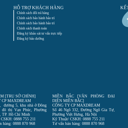
HỖ TRỢ KHÁCH HÀNG
KẾ
Chính sách đổi trả hàng
Chính sách bảo hành bảo trì
Chính sách bảo hành bảo trì
Chính sách thanh toán
Đăng ký khảo sát tư vấn trực tiếp
Đăng ký bảo dưỡng
M [TRỤ SỞ CHÍNH]
MIỀN BẮC [VĂN PHÒNG ĐẠI
Y CP MAXDREAM
DIỆN MIỀN BẮC]
, đường 5, khu nhà ở Đông
CÔNG TY CP MAXDREAM
 đô thị Vạn Phúc, Phường
Số 46 Ngõ 332, Đường Ngô Gia Tự,
, TP. Hồ Chí Minh
Phường Việt Hưng, Hà Nội
 CSKH: 0888 755 211
Kỹ Thuật/ CSKH: 0888 755 211
n hàng: 0888 870 968
Tư vấn bán hàng: 0888 870 968