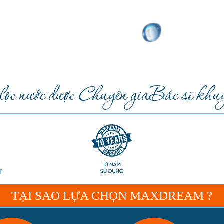
c nước được Chuyên gia
Bác sĩ khuy
TẠI SAO LỰA CHỌN MAXDREAM ?