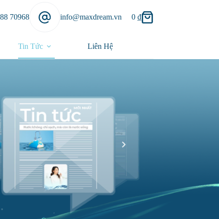
888 70968
info@maxdream.vn
0
₫
Tin Tức
Liên Hệ