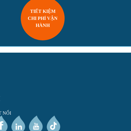
TIẾT KIỆM
CHI PHÍ VẬN
HÀNH
I
T NỐI