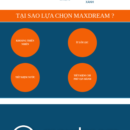
TẠI SAO LỰA CHỌN MAXDREAM ?
KHOÁNG THIÊN
ÍT LÕI LỌC
NHIÊN
TIẾT KIỆM CHI
TIẾT KIỆM NƯỚC
PHÍ VẬN HÀNH