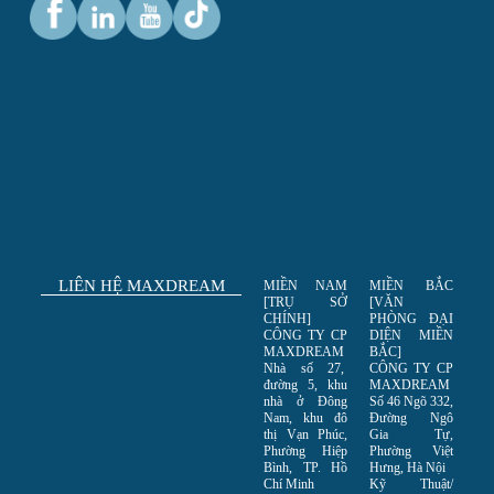
LIÊN HỆ MAXDREAM
MIỀN NAM
MIỀN BẮC
[TRỤ SỞ
[VĂN
CHÍNH]
PHÒNG ĐẠI
CÔNG TY CP
DIỆN MIỀN
MAXDREAM
BẮC]
Nhà số 27,
CÔNG TY CP
đường 5, khu
MAXDREAM
nhà ở Đông
Số 46 Ngõ 332,
Nam, khu đô
Đường Ngô
thị Vạn Phúc,
Gia Tự,
Phường Hiệp
Phường Việt
Bình, TP. Hồ
Hưng, Hà Nội
Chí Minh
Kỹ Thuật/