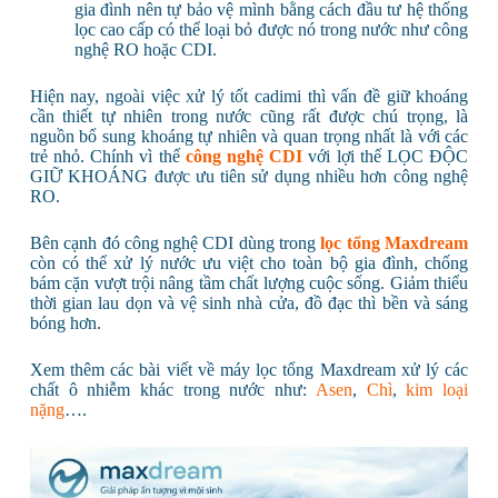
gia đình nên tự bảo vệ mình bằng cách đầu tư hệ thống
lọc cao cấp có thể loại bỏ được nó trong nước như công
nghệ RO hoặc CDI.
Hiện nay, ngoài việc xử lý tốt cadimi thì vấn đề giữ khoáng
cần thiết tự nhiên trong nước cũng rất được chú trọng, là
nguồn bổ sung khoáng tự nhiên và quan trọng nhất là với các
trẻ nhỏ. Chính vì thế
công nghệ CDI
với lợi thế LỌC ĐỘC
GIỮ KHOÁNG được ưu tiên sử dụng nhiều hơn công nghệ
RO.
Bên cạnh đó công nghệ CDI dùng trong
lọc tổng Maxdream
còn có thể xử lý nước ưu việt cho toàn bộ gia đình, chống
bám cặn vượt trội nâng tầm chất lượng cuộc sống. Giảm thiểu
thời gian lau dọn và vệ sinh nhà cửa, đồ đạc thì bền và sáng
bóng hơn.
Xem thêm các bài viết về máy lọc tổng Maxdream xử lý các
chất ô nhiễm khác trong nước như:
Asen
,
Chì
,
kim loại
nặng
….