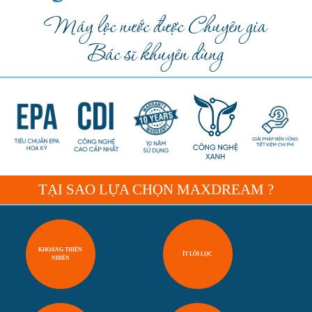
Máy lọc nước được Chuyên gia
Bác sĩ khuyên dùng
TẠI SAO LỰA CHỌN MAXDREAM ?
KHOÁNG THIÊN
ÍT LÕI LỌC
NHIÊN