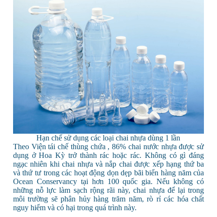
Hạn chế sử dụng các loại chai nhựa dùng 1 lần
Theo Viện tái chế thùng chứa , 86% chai nước nhựa được sử
dụng ở Hoa Kỳ trở thành rác hoặc rác. Không có gì đáng
ngạc nhiên khi chai nhựa và nắp chai được xếp hạng thứ ba
và thứ tư trong các hoạt động dọn dẹp bãi biển hàng năm của
Ocean Conservancy tại hơn 100 quốc gia. Nếu không có
những nỗ lực làm sạch rộng rãi này, chai nhựa để lại trong
môi trường sẽ phân hủy hàng trăm năm, rò rỉ các hóa chất
nguy hiểm và có hại trong quá trình này.